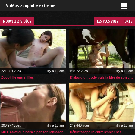
Vidéos zoophilie extreme
NOUVELLES VIDÉOS
LES PLUS VUES
DATE
221 554 vues
il y a 10 ans
98 072 vues
il y a 10 ans
Zoophilie entre filles
D’abord un gode puis la bite de son cheval
200 277 vues
il y a 10 ans
242 440 vues
il y a 10 ans
MILF asiatique baisée par son labrador
Début zoophile entre lesbiennes