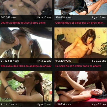
100 247 vues
il y a 10 ans
310 688 vues
il y a 10 ans
Jeune zoophile rousse à gros seins
Cunnilingus et baise par un gros chien noir
1 741 535 vues
il y a 10 ans
542 276 vues
il y a 10 ans
Elle avale des litres de sperme de cheval
Le sexe de son chien dans sa chatte
218 719 vues
il y a 10 ans
186 054 vues
il y a 10 ans