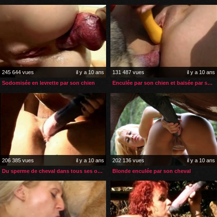
245 644 vues
il y a 10 ans
131 487 vues
il y a 10 ans
Sodomisée en levrette par son chien
Enculée par son chien et baisée par son gode
206 385 vues
il y a 10 ans
202 136 vues
il y a 10 ans
Du sperme de cheval dans tous ses orifices
Blonde enculée par son cheval