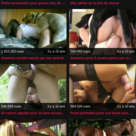
Petite demoiselle pour grosse bite de cheval
Elle raffole de la bite de cheval
1 923 263 vues
il y a 10 ans
560 042 vues
il y a 10 ans
Amatrice excitée baisée par son animal
Amatrice prise à quatre pattes par son chien
546 834 vues
il y a 10 ans
564 026 vues
il y a 10 ans
En talons aiguille pour se faire enculer par son cheval
Porte-jarretelles pour une baise avec son chien