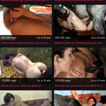
166 299 vues
il y a 10 ans
328 136 vues
il y a 10 ans
Petite latina sodomisée par un sexe de cheval
Blonde prise en missionnaire par son cheval
773 655 vues
il y a 10 ans
219 933 vues
il y a 10 ans
Baisée par son chien en plein air
Une bite de cheval pour une MILF et sa copine