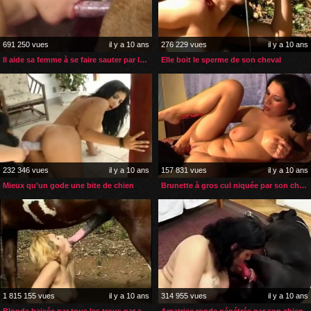
691 250 vues
il y a 10 ans
276 229 vues
il y a 10 ans
Il aide sa femme à se faire sauter par le chien
Elle boit le sperme de son cheval
232 346 vues
il y a 10 ans
157 831 vues
il y a 10 ans
Mieux qu’un gode une bite de chien
Brunette à gros cul niquée par son chien
1 815 155 vues
il y a 10 ans
314 955 vues
il y a 10 ans
Blonde baisée par tous les trous par son cheval
Amatrice ronde pénétrée par son chien