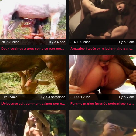
28 293 vues
il y a 6 ans
216 159 vues
il y a 8 ans
Deux copines à gros seins se partagent une bite de cheval
Amatrice baisée en missionnaire par son gros chien
1 949 vues
il y a 3 semaines
211 994 vues
il y a 7 ans
L’éleveuse sait comment calmer son cheval le plus fougueux
Femme mariée frustrée sodomisée par son bulldog