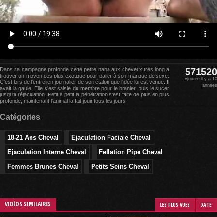
Dans sa campagne profonde cette petite nana aux cheveux très long a
571520
trouver un moyen des plus exotique pour palier à son manque de sexe.
Ajoutée il y a 10
C'est lors de l'entretien journalier de son étalon que l'idée lui est venue. Il
années
avait la gaule. Elle s'est saisie du membre pour le branler, puis le sucer
jusqu'à l'éjaculation. Petit à petit la pénétration s'est faite de plus en plus
profonde, maintenant l'animal la fait jouir tous les jours.
Catégories
18-21 Ans Cheval
Ejaculation Faciale Cheval
Ejaculation Interne Cheval
Fellation Pipe Cheval
Femmes Brunes Cheval
Petits Seins Cheval
VIDÉOS SIMILAIRES
LES PLUS VUES
DATE