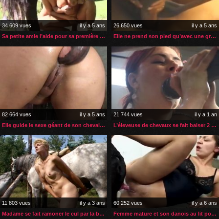
34 609 vues
il y a 5 ans
26 650 vues
il y a 5 ans
Sa petite amie l’aide pour sa première sodomie par un cheval
Elle ne prend son pied qu’avec une grosse bite de cheval
82 664 vues
il y a 5 ans
21 744 vues
il y a 1 an
Elle guide le sexe géant de son cheval dans son cul
L’éleveuse de chevaux se fait baiser 2 fois par jour
11 803 vues
il y a 3 ans
60 252 vues
il y a 6 ans
Madame se fait ramoner le cul par la bite géante de son cheval
Femme mature et son danois au lit pour du sexe