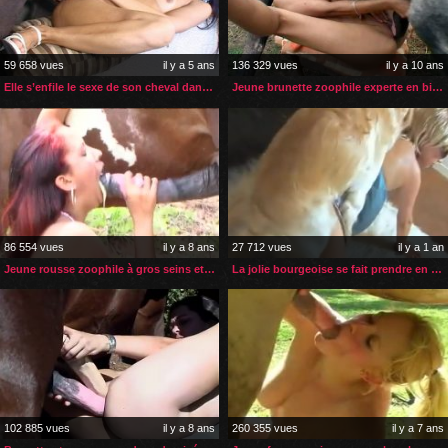
59 658 vues
il y a 5 ans
136 329 vues
il y a 10 ans
Elle s’enfile le sexe de son cheval dans tous ses trous
Jeune brunette zoophile experte en bite de cheval
86 554 vues
il y a 8 ans
27 712 vues
il y a 1 an
Jeune rousse zoophile à gros seins et son étalon
La jolie bourgeoise se fait prendre en levrette par son chien
102 885 vues
il y a 8 ans
260 355 vues
il y a 7 ans