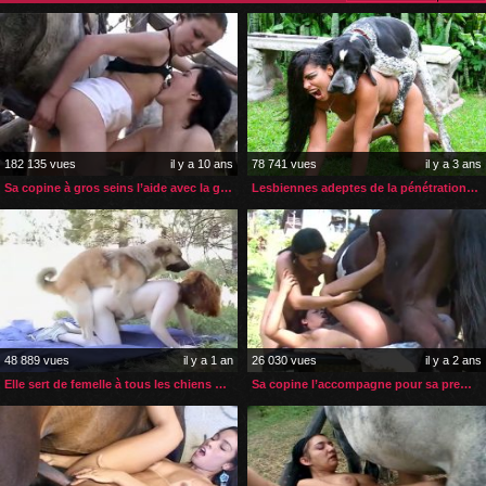
182 135 vues
il y a 10 ans
78 741 vues
il y a 3 ans
Sa copine à gros seins l’aide avec la grosse bite de cheval
Lesbiennes adeptes de la pénétration anale zoophile
48 889 vues
il y a 1 an
26 030 vues
il y a 2 ans
Elle sert de femelle à tous les chiens de son quartier
Sa copine l’accompagne pour sa première bite de cheval