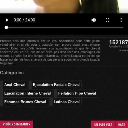
Prendre soin des animaux est un vrai sacerdoce pour cette jeune
152187
vétérinaire, et si elle peut y associer son propre plaisir c'est encore
Ajoutée il y a 10
mieux. Donc lorsqu'elle termine son auscultation et que le cheval
années
concerné est en rut, elle ne se prive pas d'en tirer des avantages en
nature. La véto fait une longue fellation au cheval jusqu'à ce qu'elle se
fasse inonder de foutre, avant de passer à la sodomie profonde jusqu'à
l'orgasme.
Catégories
Anal Cheval
Ejaculation Faciale Cheval
Ejaculation Interne Cheval
Fellation Pipe Cheval
Femmes Brunes Cheval
Latinas Cheval
VIDÉOS SIMILAIRES
LES PLUS VUES
DATE