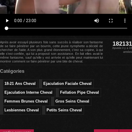
Après avoir essayé plusieurs fois sans succès à réaliser son fantasme
182131
de se faire pénétrer par un bourrin, cette jeune nymphette a décidé de
Ajoutée il y a 10
chercher de l'aide. A son plus grand étonnement, c'est sa copine, à qui
années
elle s'est confiée, qui lui a proposé son assistance. En fait elles avait le
même fantasme, sauf qu'elle y est arrivée et qu'elle peut maintenant lui
montrer comment se faire pénétrer par une bite de cheval.
Catégories
18-21 Ans Cheval
Ejaculation Faciale Cheval
Ejaculation Interne Cheval
Fellation Pipe Cheval
Femmes Brunes Cheval
Gros Seins Cheval
Lesbiennes Cheval
Petits Seins Cheval