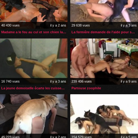
40 430 vues
il y a 2 ans
29 638 vues
il y a 3 ans
Madame a le feu au cul et son chien la soulage
La fermière demande de l’aide pour se faire baiser par son chien
16 740 vues
il y a 3 ans
239 406 vues
il y a 9 ans
La jeune demoiselle écarte les cuisses pour son chien
Partouse zoophile
45 223 vues
il y a 2 ans
154 579 vues
il y a 5 ans