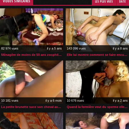
VIDÉOS SIMILAIRES
LES PLUS VUES
DATE
82 974 vues
il y a 5 ans
143 096 vues
il y a 8 ans
Ménagère de moins de 50 ans zoophile enculée par son chien
Elle lui montre comment se faire enculer par son chien
10 181 vues
il y a 6 mois
10 676 vues
il y a 2 ans
La petite brunette suce son cheval avant qu’il l’encule
Quand la fermière veut du sperme elle va directement à la pompe