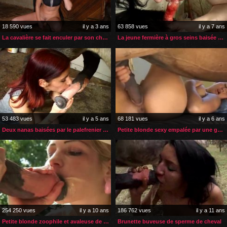
18 590 vues
il y a 3 ans
63 858 vues
il y a 7 ans
La cavalière se fait enculer par son cheval avant la promenade
La jeune fermière à gros seins baisée par son chien
53 483 vues
il y a 5 ans
68 181 vues
il y a 6 ans
Deux nanas baisées par le palefrenier et son cheval
Petite blonde sexy empalée par une grosse bite de cheval
254 250 vues
il y a 10 ans
186 762 vues
il y a 11 ans
Petite blonde zoophile et avaleuse de sperme
Brunette buveuse de sperme de cheval