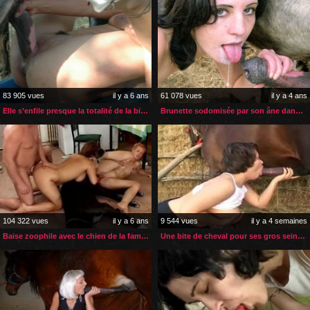
83 905 vues
il y a 6 ans
61 078 vues
il y a 4 ans
Elle s’enfile presque la totalité de la bite de cheval
Brunette sodomisée par son âne dans la cour de la ferme
104 322 vues
il y a 6 ans
9 544 vues
il y a 4 semaines
Baise zoophile avec le chien de la famille
Une bite de cheval pour ses gros seins et son gros cul