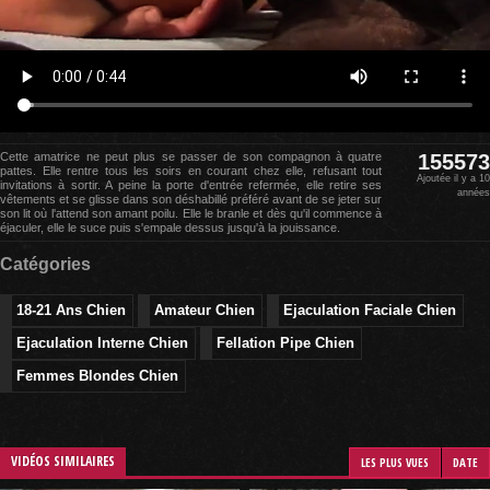
Cette amatrice ne peut plus se passer de son compagnon à quatre
155573
pattes. Elle rentre tous les soirs en courant chez elle, refusant tout
Ajoutée il y a 10
invitations à sortir. A peine la porte d'entrée refermée, elle retire ses
années
vêtements et se glisse dans son déshabillé préféré avant de se jeter sur
son lit où l'attend son amant poilu. Elle le branle et dès qu'il commence à
éjaculer, elle le suce puis s'empale dessus jusqu'à la jouissance.
Catégories
18-21 Ans Chien
Amateur Chien
Ejaculation Faciale Chien
Ejaculation Interne Chien
Fellation Pipe Chien
Femmes Blondes Chien
VIDÉOS SIMILAIRES
LES PLUS VUES
DATE