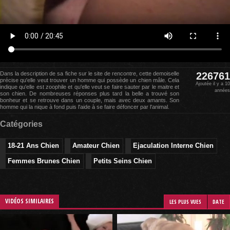
Dans la description de sa fiche sur le site de rencontre, cette demoiselle
226761
précise qu'elle veut trouver un homme qui possède un chien mâle. Cela
Ajoutée il y a 10
indique qu'elle est zoophile et qu'elle veut se faire sauter par le maitre et
années
son chien. De nombreuses réponses plus tard la belle a trouvé son
bonheur et se retrouve dans un couple, mais avec deux amants. Son
homme qui la nique à fond puis l'aide à se faire défoncer par l'animal.
Catégories
18-21 Ans Chien
Amateur Chien
Ejaculation Interne Chien
Femmes Brunes Chien
Petits Seins Chien
VIDÉOS SIMILAIRES
LES PLUS VUES
DATE