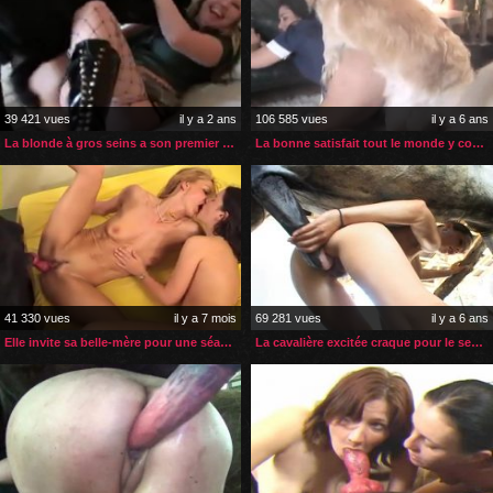
39 421 vues
il y a 2 ans
106 585 vues
il y a 6 ans
La blonde à gros seins a son premier orgasme avec un chien
La bonne satisfait tout le monde y compris le chien
41 330 vues
il y a 7 mois
69 281 vues
il y a 6 ans
Elle invite sa belle-mère pour une séance lesbiennes zoophiles
La cavalière excitée craque pour le sexe de son cheval