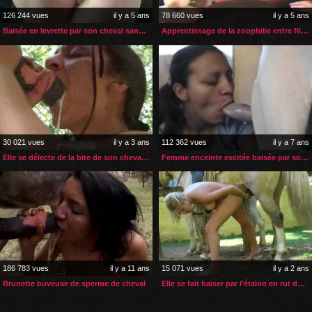
126 244 vues
il y a 5 ans
78 660 vues
il y a 5 ans
Baisée en levrette par son cheval sans les mains
Apprentissage de la zoophilie entre filles et un chien
30 021 vues
il y a 3 ans
112 362 vues
il y a 7 ans
Elle se délecte de la bite de son cheval dans tous ses orifices
Femme enceinte excitée baisée par son chien
186 783 vues
il y a 11 ans
15 071 vues
il y a 2 ans
Brunette buveuse de sperme de cheval
Elle se fait baiser par l’étalon en rut de sa voisine