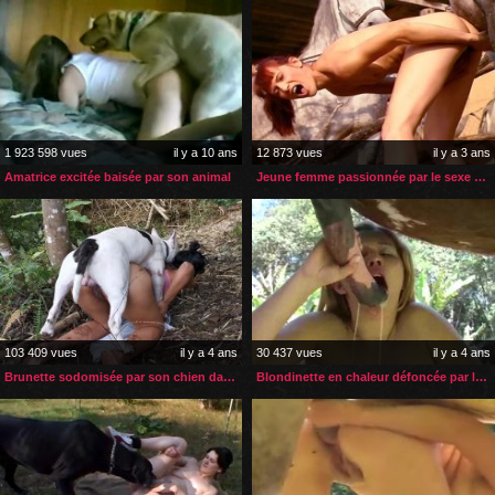
1 923 598 vues
il y a 10 ans
12 873 vues
il y a 3 ans
Amatrice excitée baisée par son animal
Jeune femme passionnée par le sexe de son cheval
103 409 vues
il y a 4 ans
30 437 vues
il y a 4 ans
Brunette sodomisée par son chien dans la forêt
Blondinette en chaleur défoncée par la bite de son cheval