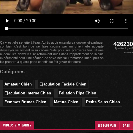
Ça y est elle se jette à l'eau. Après avoir entendu sa copine lui expliquer
426230
combien c'est bon de se faire couvrir par un chien, elle accepte
Ajoutée il y a 8
d'essayer seulement si sa copine l'aide pour ses premières fois. Ni une
années
ni deux, les donzelles se retrouvent nues dans l'appartement de la plus
expérimenté pour une séance de sexe bestial. L'amatrice suce, puis se
fait prendre à quatre patte et enfin se fait gaver de foutre.
Catégories
Amateur Chien
Ejaculation Faciale Chien
Ejaculation Interne Chien
Fellation Pipe Chien
Femmes Brunes Chien
Mature Chien
Petits Seins Chien
VIDÉOS SIMILAIRES
LES PLUS VUES
DATE