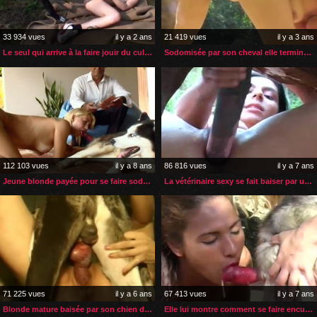
33 934 vues
il y a 2 ans
21 419 vues
il y a 3 ans
Le seul qui arrive à la faire jouir du cul c’est son chien
Sodomisée par son cheval elle termine par une rasade de sperme
112 103 vues
il y a 8 ans
86 816 vues
il y a 7 ans
Jeune blonde payée pour se faire sodomiser par un chien
La vétérinaire sexy se fait baiser par un cheval
71 225 vues
il y a 6 ans
67 413 vues
il y a 7 ans
Blonde mature baisée par son chien dans l’étable
Elle lui montre comment se faire enculer par son husky