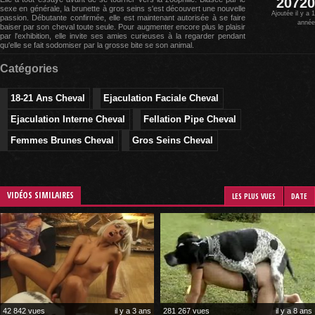
20720
sexe en générale, la brunette à gros seins s'est découvert une nouvelle
Ajoutée il y a 1
passion. Débutante confirmée, elle est maintenant autorisée à se faire
année
baiser par son cheval toute seule. Pour augmenter encore plus le plaisir
par l'exhibition, elle invite ses amies curieuses à la regarder pendant
qu'elle se fait sodomiser par la grosse bite se son animal.
Catégories
18-21 Ans Cheval
Ejaculation Faciale Cheval
Ejaculation Interne Cheval
Fellation Pipe Cheval
Femmes Brunes Cheval
Gros Seins Cheval
VIDÉOS SIMILAIRES
LES PLUS VUES
DATE
42 842 vues
il y a 3 ans
281 267 vues
il y a 8 ans