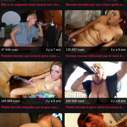
Elle a un orgasme total quand son chien éjacule dans sa chatte
Blonde enculée par son chien après une bonne levrette
47 846 vues
il y a 7 ans
135 697 vues
il y a 9 ans
Femme blonde qui teste le gros sexe de son nouvel étalon
Grosse rousse défoncée par le sexe de son cheval
165 804 vues
il y a 8 ans
165 508 vues
il y a 8 ans
Petite blonde empalée sur le gros sexe de son cheval
Vieille blonde à gros seins buveuse de sperme de cheval