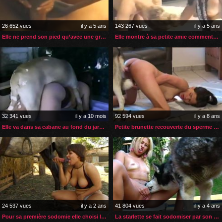
26 652 vues
il y a 5 ans
143 267 vues
il y a 5 ans
Elle ne prend son pied qu’avec une grosse bite de cheval
Elle montre à sa petite amie comment baiser avec son chien
32 341 vues
il y a 10 mois
92 594 vues
il y a 8 ans
Elle va dans sa cabane au fond du jardin pour de la zoophilie
Petite brunette recouverte du sperme de son chien
24 537 vues
il y a 2 ans
41 804 vues
il y a 4 ans
Pour sa première sodomie elle choisi la bite de son cheval
La starlette se fait sodomiser par son husky chez elle