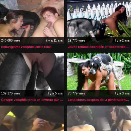
245 088 vues
il y a 11 ans
19 776 vues
il y a 2 ans
Échangisme zoophile entre filles
Jeune femme courtisée et sodomisée par son husky
139 170 vues
il y a 5 ans
78 779 vues
il y a 3 ans
Cowgirl zoophile prise en levrette par son cheval
Lesbiennes adeptes de la pénétration anale zoophile