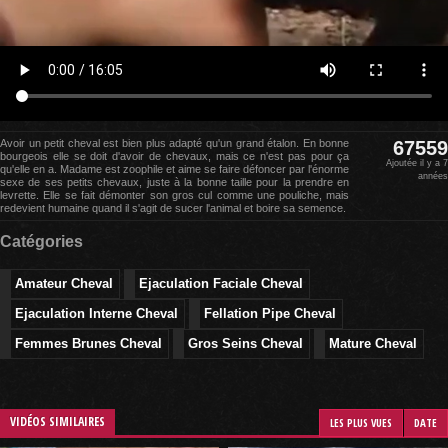
Avoir un petit cheval est bien plus adapté qu'un grand étalon. En bonne
67559
bourgeois elle se doit d'avoir de chevaux, mais ce n'est pas pour ça
Ajoutée il y a 7
qu'elle en a. Madame est zoophile et aime se faire défoncer par l'énorme
années
sexe de ses petits chevaux, juste à la bonne taille pour la prendre en
levrette. Elle se fait démonter son gros cul comme une pouliche, mais
redevient humaine quand il s'agit de sucer l'animal et boire sa semence.
Catégories
Amateur Cheval
Ejaculation Faciale Cheval
Ejaculation Interne Cheval
Fellation Pipe Cheval
Femmes Brunes Cheval
Gros Seins Cheval
Mature Cheval
VIDÉOS SIMILAIRES
LES PLUS VUES
DATE