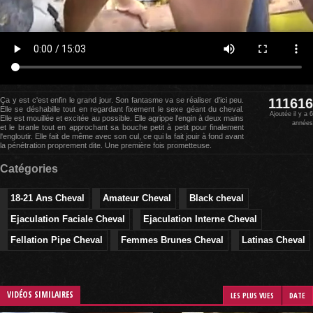
Ça y est c'est enfin le grand jour. Son fantasme va se réaliser d'ici peu.
111616
Elle se déshabille tout en regardant fixement le sexe géant du cheval.
Ajoutée il y a 6
Elle est mouillée et excitée au possible. Elle agrippe l'engin à deux mains
années
et le branle tout en approchant sa bouche petit à petit pour finalement
l'engloutir. Elle fait de même avec son cul, ce qui la fait jouir à fond avant
la pénétration proprement dite. Une première fois prometteuse.
Catégories
18-21 Ans Cheval
Amateur Cheval
Black cheval
Ejaculation Faciale Cheval
Ejaculation Interne Cheval
Fellation Pipe Cheval
Femmes Brunes Cheval
Latinas Cheval
VIDÉOS SIMILAIRES
LES PLUS VUES
DATE