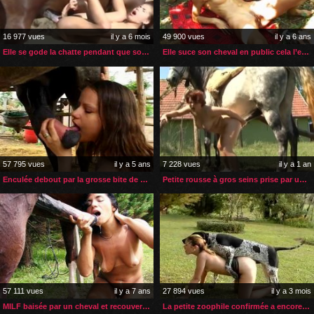
16 977 vues
il y a 6 mois
49 900 vues
il y a 6 ans
Elle se gode la chatte pendant que son cheval la sodomise
Elle suce son cheval en public cela l’excite
57 795 vues
il y a 5 ans
7 228 vues
il y a 1 an
Enculée debout par la grosse bite de son étalon préféré
Petite rousse à gros seins prise par une grosse bite de cheval
57 111 vues
il y a 7 ans
27 894 vues
il y a 3 mois
MILF baisée par un cheval et recouverte de son sperme
La petite zoophile confirmée a encore besoin d’aide pour l’anal