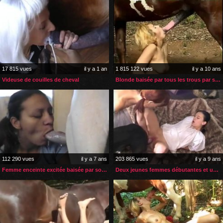
17 815 vues
il y a 1 an
1 815 122 vues
il y a 10 ans
Videuse de couilles de cheval
Blonde baisée par tous les trous par son cheval
112 290 vues
il y a 7 ans
203 865 vues
il y a 9 ans
Femme enceinte excitée baisée par son chien
Deux jeunes femmes débutantes et un gros sexe de chien