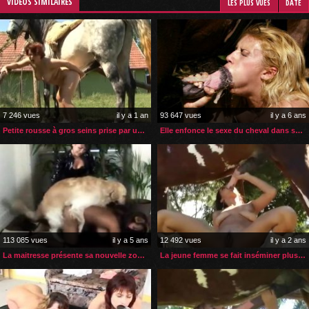
VIDÉOS SIMILAIRES
LES PLUS VUES
DATE
7 246 vues
il y a 1 an
93 647 vues
il y a 6 ans
Petite rousse à gros seins prise par une grosse bite de cheval
Elle enfonce le sexe du cheval dans son cul puis dans sa gorge
113 085 vues
il y a 5 ans
12 492 vues
il y a 2 ans
La maitresse présente sa nouvelle zoophile à son chien
La jeune femme se fait inséminer plusieurs fois par son cheval