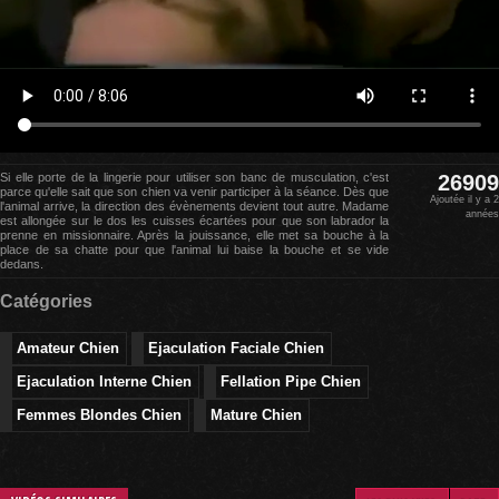
Si elle porte de la lingerie pour utiliser son banc de musculation, c'est
26909
parce qu'elle sait que son chien va venir participer à la séance. Dès que
Ajoutée il y a 2
l'animal arrive, la direction des évènements devient tout autre. Madame
années
est allongée sur le dos les cuisses écartées pour que son labrador la
prenne en missionnaire. Après la jouissance, elle met sa bouche à la
place de sa chatte pour que l'animal lui baise la bouche et se vide
dedans.
Catégories
Amateur Chien
Ejaculation Faciale Chien
Ejaculation Interne Chien
Fellation Pipe Chien
Femmes Blondes Chien
Mature Chien