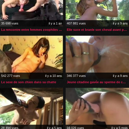
35 698 vues
il y a 1 an
407 881 vues
il y a 9 ans
La rencontre entre femmes zoophiles se termine en trio sexe
Elle suce et branle son cheval avant pénétration
542 277 vues
il y a 10 ans
346 377 vues
il y a 9 ans
Le sexe de son chien dans sa chatte
Jeune citadine gavée au sperme de cheval
28 494 vues
il y a 5 ans
16 026 vues
il y a 5 mois