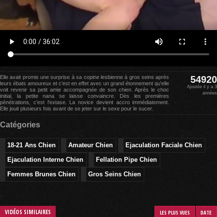
Elle avait promis une surprise à sa copine lesbienne à gros seins après
54920
leurs ébats amoureux et c'est en effet avec un grand étonnement qu'elle
Ajoutée il y a 3
voit revenir sa petit amie accompagnée de son chien. Après le choc
années
initial, la petite nana se laisse convaincre. Dès les premières
pénétrations, c'est l'extase. La novice devient accro immédiatement.
Elle jouit plusieurs fois avant de se jeter sur le sexe pour le sucer.
Catégories
18-21 Ans Chien
Amateur Chien
Ejaculation Faciale Chien
Ejaculation Interne Chien
Fellation Pipe Chien
Femmes Brunes Chien
Gros Seins Chien
VIDÉOS SIMILAIRES
LES PLUS VUES
DATE