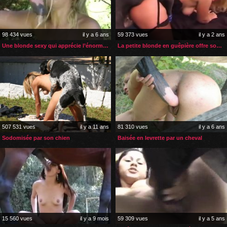
98 434 vues
il y a 6 ans
59 373 vues
il y a 2 ans
Une blonde sexy qui apprécie l’énorme sexe de son cheval
La petite blonde en guêpière offre son gros cul à son chien
507 531 vues
il y a 11 ans
81 310 vues
il y a 6 ans
Sodomisée par son chien
Baisée en levrette par un cheval
15 560 vues
il y a 9 mois
59 309 vues
il y a 5 ans