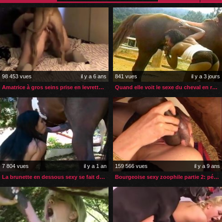
98 453 vues
il y a 6 ans
841 vues
il y a 3 jours
Amatrice à gros seins prise en levrette par son chien
Quand elle voit le sexe du cheval en rut elle ne résister pas
7 804 vues
il y a 1 an
159 566 vues
il y a 9 ans
La brunette en dessous sexy se fait démonter par son cheval
Bourgeoise sexy zoophile partie 2: pénétrations