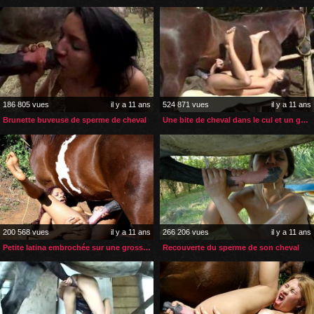
186 805 vues
il y a 11 ans
524 871 vues
il y a 11 ans
Brunette buveuse de sperme de cheval
Une bite de cheval dans le cul et un gode dans la chatte
200 568 vues
il y a 11 ans
266 206 vues
il y a 11 ans
Petite latina embrochée sur une grosse bite de cheval
Recouverte du sperme de son cheval