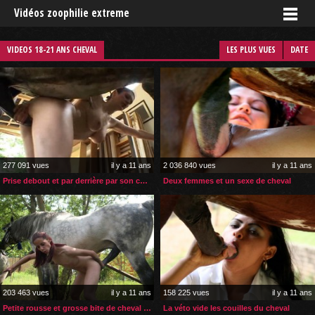
Vidéos zoophilie extreme
VIDEOS 18-21 ANS CHEVAL
LES PLUS VUES
DATE
277 091 vues
il y a 11 ans
2 036 840 vues
il y a 11 ans
Prise debout et par derrière par son cheval
Deux femmes et un sexe de cheval
203 463 vues
il y a 11 ans
158 225 vues
il y a 11 ans
Petite rousse et grosse bite de cheval dans le cul
La véto vide les couilles du cheval