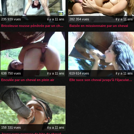
235 939 vues
il y a 11 ans
282 354 vues
il y a 11 ans
Bricoleuse rousse pénétrée par un cheval
Baisée en missionnaire par un cheval
638 750 vues
il y a 11 ans
619 614 vues
il y a 11 ans
Enculée par un cheval en plein air
Elle suce son cheval jusqu’à l’éjaculation faciale
158 331 vues
il y a 11 ans
Jeune rasta suceuse de bite de cheval