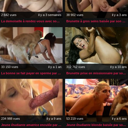
2 642 vues
il y a 3 semaines
38 902 vues
il y a 3 ans
La demoiselle à rendez-vous avec son poney pour une insémination
Brunette à gros seins baisée par son gros chien noir
33 150 vues
il y a 1 an
312 762 vues
il y a 10 ans
La bonne se fait payer en sperme par le chien de ses employeurs
Brunette prise en missionnaire par son cheval
234 988 vues
il y a 9 ans
53 219 vues
il y a 6 ans
Jeune étudiante amatrice enculée par son gros chien
Jeune étudiante blonde baisée par son bulldog