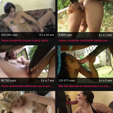
100 246 vues
il y a 10 ans
8 859 vues
il y a 2 ans
Jeune zoophile rousse à gros seins
Jeune zoophile confirmée baisée par son cheval en plein air
88 750 vues
il y a 7 ans
133 673 vues
il y a 6 ans
Petite demoiselle défoncée par le gros sexe d’un cheval
Elle fait éjaculer le cheval dans sa chatte