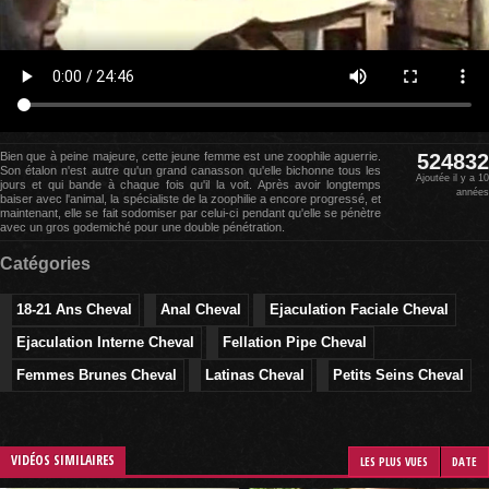
Bien que à peine majeure, cette jeune femme est une zoophile aguerrie.
524832
Son étalon n'est autre qu'un grand canasson qu'elle bichonne tous les
Ajoutée il y a 10
jours et qui bande à chaque fois qu'il la voit. Après avoir longtemps
années
baiser avec l'animal, la spécialiste de la zoophilie a encore progressé, et
maintenant, elle se fait sodomiser par celui-ci pendant qu'elle se pénètre
avec un gros godemiché pour une double pénétration.
Catégories
18-21 Ans Cheval
Anal Cheval
Ejaculation Faciale Cheval
Ejaculation Interne Cheval
Fellation Pipe Cheval
Femmes Brunes Cheval
Latinas Cheval
Petits Seins Cheval
VIDÉOS SIMILAIRES
LES PLUS VUES
DATE