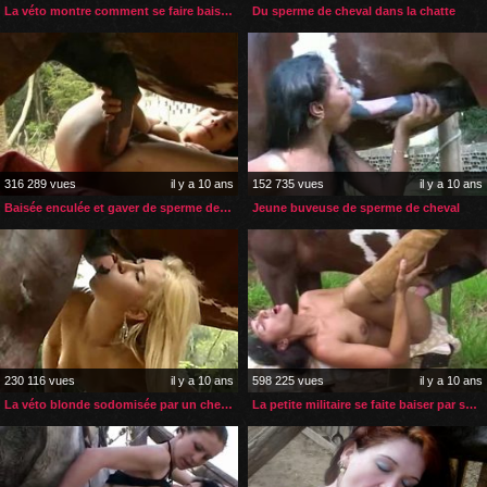
La véto montre comment se faire baiser par un cheval
Du sperme de cheval dans la chatte
316 289 vues
il y a 10 ans
152 735 vues
il y a 10 ans
Baisée enculée et gaver de sperme de cheval
Jeune buveuse de sperme de cheval
230 116 vues
il y a 10 ans
598 225 vues
il y a 10 ans
La véto blonde sodomisée par un cheval
La petite militaire se faite baiser par son cheval