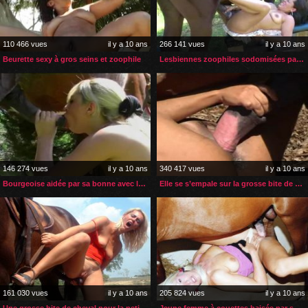
110 466 vues
il y a 10 ans
266 141 vues
il y a 10 ans
Beurette sexy à gros seins et zoophile
Lesbiennes zoophiles sodomisées par un cheval
146 274 vues
il y a 10 ans
340 417 vues
il y a 10 ans
Bourgeoise aidée par sa bonne avec la bite de son cheval
Elle se s’empale sur la grosse bite de son cheval
161 030 vues
il y a 10 ans
205 824 vues
il y a 10 ans
Une grosse bite de cheval pour la petite blonde
Jeune femme à couettes baisée par son cheval