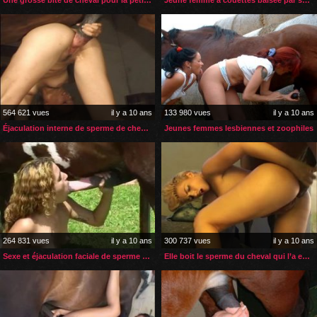
564 621 vues
il y a 10 ans
133 980 vues
il y a 10 ans
Éjaculation interne de sperme de cheval pour la petite blonde
Jeunes femmes lesbiennes et zoophiles
264 831 vues
il y a 10 ans
300 737 vues
il y a 10 ans
Sexe et éjaculation faciale de sperme de cheval
Elle boit le sperme du cheval qui l’a enculé