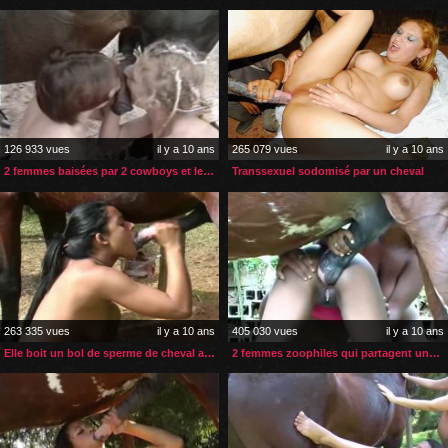
126 933 vues
il y a 10 ans
265 079 vues
il y a 10 ans
2 femmes baisées par 2 cowboys et leur cheval
Transsexuel sodomisé par un cheval
263 335 vues
il y a 10 ans
405 030 vues
il y a 10 ans
Elle boit un bol de sperme de cheval avant le sexe
2 femmes zoophiles qui partagent une bite de cheval