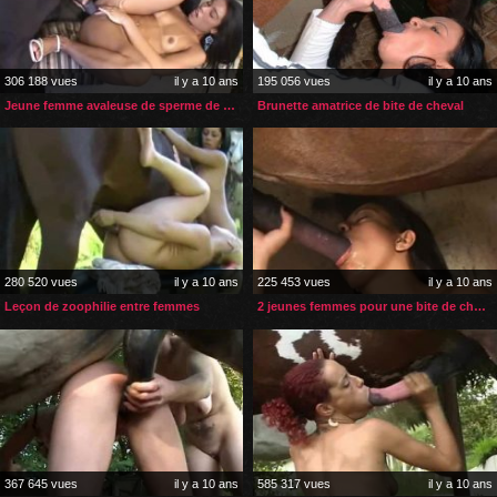
306 188 vues
il y a 10 ans
195 056 vues
il y a 10 ans
Jeune femme avaleuse de sperme de cheval
Brunette amatrice de bite de cheval
280 520 vues
il y a 10 ans
225 453 vues
il y a 10 ans
Leçon de zoophilie entre femmes
2 jeunes femmes pour une bite de cheval
367 645 vues
il y a 10 ans
585 317 vues
il y a 10 ans