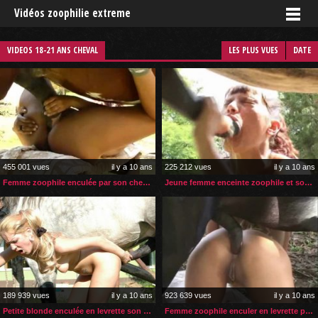
Vidéos zoophilie extreme
VIDEOS 18-21 ANS CHEVAL
LES PLUS VUES
DATE
455 001 vues
il y a 10 ans
225 212 vues
il y a 10 ans
Femme zoophile enculée par son cheval
Jeune femme enceinte zoophile et son cheval
189 939 vues
il y a 10 ans
923 639 vues
il y a 10 ans
Petite blonde enculée en levrette son cheval
Femme zoophile enculer en levrette par son poney