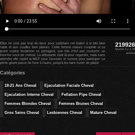
Elles ne sont pas trop de deux pour satisfaire cet étalon à la bite bien
219926
raide et aux couilles bien pleines. Cette femme mature zoophile et sa
Ajoutée il y a 10
jeune copine lesbienne se partagent, une fois n'est pas coutume, un
années
énorme sexe de cheval. La débutante était là pour regarder, mais sans
attendre elle rejoint la MILF pour l'assister et surtout pour participer. Le
pénis géant passe de l'une à l'autre, jusqu'à les faire hurler de plaisir.
Catégories
18-21 Ans Cheval
Ejaculation Faciale Cheval
Ejaculation Interne Cheval
Fellation Pipe Cheval
Femmes Blondes Cheval
Femmes Brunes Cheval
Gros Seins Cheval
Lesbiennes Cheval
Mature Cheval