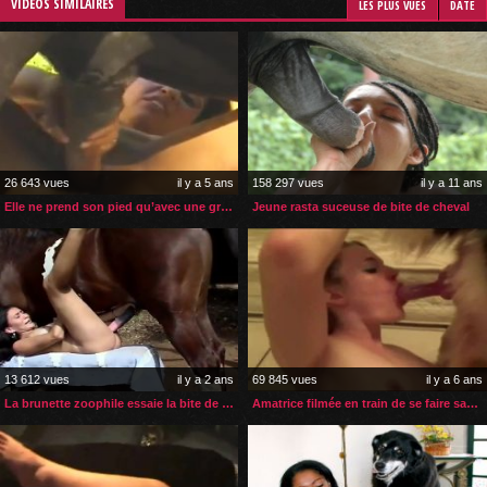
VIDÉOS SIMILAIRES
LES PLUS VUES
DATE
26 643 vues
il y a 5 ans
158 297 vues
il y a 11 ans
Elle ne prend son pied qu’avec une grosse bite de cheval
Jeune rasta suceuse de bite de cheval
13 612 vues
il y a 2 ans
69 845 vues
il y a 6 ans
La brunette zoophile essaie la bite de cheval pour la 1ière fois
Amatrice filmée en train de se faire sauter par 2 chiens