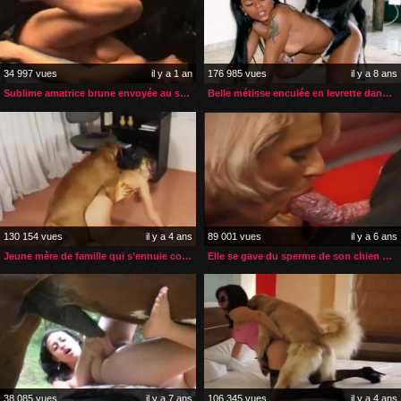
34 997 vues
il y a 1 an
176 985 vues
il y a 8 ans
Sublime amatrice brune envoyée au septième ciel par son chien
Belle métisse enculée en levrette dans son salon
130 154 vues
il y a 4 ans
89 001 vues
il y a 6 ans
Jeune mère de famille qui s’ennuie comblée par son chien
Elle se gave du sperme de son chien avant qu’il la baise
38 085 vues
il y a 7 ans
106 345 vues
il y a 4 ans