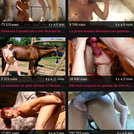
73 119 vues
il y a 6 ans
9 749 vues
il y a 6 mois
Partouse à quatre plus une énorme bite de cheval pour ces dames
La jeune femme découvre ses premiers émois avec son cheval
5 973 vues
il y a 11 mois
18 430 vues
il y a 2 mois
La brunette ne peut résister à l’énorme sexe de son cheval
Elle boit toujours le sperme de son chien avant la monte
12 851 vues
il y a 3 ans
197 753 vues
il y a 9 ans