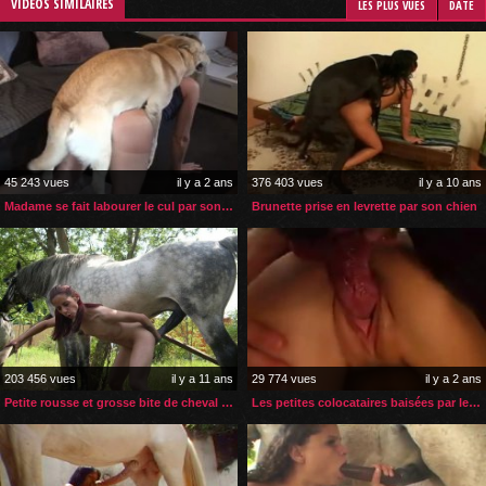
VIDÉOS SIMILAIRES
LES PLUS VUES
DATE
45 243 vues
il y a 2 ans
376 403 vues
il y a 10 ans
Madame se fait labourer le cul par son labrador
Brunette prise en levrette par son chien
203 456 vues
il y a 11 ans
29 774 vues
il y a 2 ans
Petite rousse et grosse bite de cheval dans le cul
Les petites colocataires baisées par le chien de leur voisin