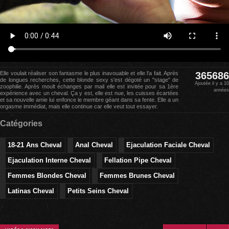
Elle voulait réaliser son fantasme le plus inavouable et elle l'a fait. Après
365686
de longues recherches, cette blonde sexy s'est dégoté un "stage" de
Ajoutée il y a 10
zoophilie. Après moult échanges par mail elle est invitée pour sa 1ère
années
expérience avec un cheval. Ça y est, elle est nue, les cuisses écartées
et sa nouvelle amie lui enfonce le membre géant dans sa fente. Elle a un
orgasme immédiat, mais elle continue car elle veut tout essayer.
Catégories
18-21 Ans Cheval
Anal Cheval
Ejaculation Faciale Cheval
Ejaculation Interne Cheval
Fellation Pipe Cheval
Femmes Blondes Cheval
Femmes Brunes Cheval
Latinas Cheval
Petits Seins Cheval