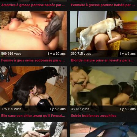
Amatrice à grosse poitrine baisée par son boxer
Fermière à grosse poitrine baisée par son cheval
569 916 vues
il y a 10 ans
360 715 vues
il y a 9 ans
Femme à gros seins sodomisée par un cheval
Blonde mature prise en levrette par son chien 2
175 190 vues
il y a 8 ans
33 487 vues
il y a 2 ans
Elle suce son chien avant qu’il l’encule en levrette
Soirée lesbiennes zoophiles