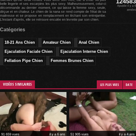
124583
belle lingerie et ses escarpins les plus sexy. Malheureusement, celui-ci
Ajoutée il y a 6
décommande au dernier moment, ce qui laisse la femme sexy, seule,
années
déçue et en chaleur. Le chien de la nana se rend compte de l'état de sa
maitresse et se propose en remplacement en léchant son entrejambe.
L'instant d'après, elle se retrouve enculée en levrette par son chien.
Catégories
18-21 Ans Chien
Amateur Chien
Anal Chien
Ejaculation Faciale Chien
Ejaculation Interne Chien
Fellation Pipe Chien
Femmes Brunes Chien
VIDÉOS SIMILAIRES
LES PLUS VUES
DATE
91 659 vues
il y a 6 ans
51 905 vues
il y a 4 ans