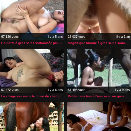
67 136 vues
il y a 5 ans
28 037 vues
il y a 1 an
Brunette à gros seins sodomisée par son poney blanc
Magnifique blonde à gros seins sodomisée par son husky
57 472 vues
il y a 6 ans
81 498 vues
il y a 9 ans
La villageoise visite le chien du chef pour une sodomie
Petite nana très à l’aise avec un gros sexe de cheval