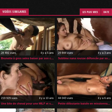
VIDÉOS SIMILAIRES
LES PLUS VUES
DATE
28 491 vues
il y a 5 ans
29 844 vues
il y a 3 ans
Brunette à gros seins baiser par son cheval par derrière
Sublime nana rousse défoncée par son étalon en missionnaire
219 929 vues
il y a 10 ans
44 043 vues
il y a 6 ans
Une bite de cheval pour une MILF et sa copine
Petite débutante baisée en missionnaire par son cheval