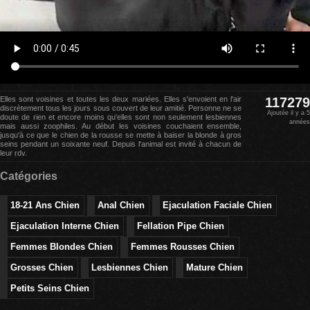
Elles sont voisines et toutes les deux mariées. Elles s'envoient en l'air
117279
discrètement tous les jours sous couvert de leur amitié. Personne ne se
Ajoutée il y a 5
doute de rien et encore moins qu'elles sont non seulement lesbiennes
années
mais aussi zoophiles. Au début les voisines couchaient ensemble,
jusqu'à ce que le chien de la rousse se mette à baiser la blonde à gros
seins pendant un soixante neuf. Depuis l'animal est invité à chacun de
leur rdv.
Catégories
18-21 Ans Chien
Anal Chien
Ejaculation Faciale Chien
Ejaculation Interne Chien
Fellation Pipe Chien
Femmes Blondes Chien
Femmes Rousses Chien
Grosses Chien
Lesbiennes Chien
Mature Chien
Petits Seins Chien