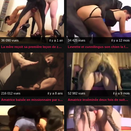
36 090 vues
il y a 1 an
34 425 vues
il y a 12 mois
La mère reçoit sa première leçon de zoophilie de sa belle-fille
Levrette et cunnilingus son chien la fait jouir à fond
216 012 vues
il y a 8 ans
52 982 vues
il y a 9 mois
Amatrice baisée en missionnaire par son gros chien
Amatrice inséminée deux fois de suite par son chien