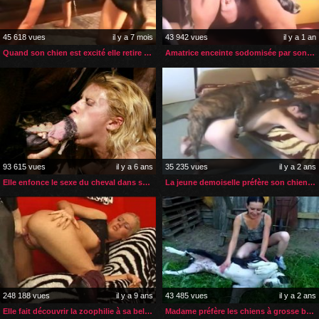
45 618 vues
il y a 7 mois
43 942 vues
il y a 1 an
Quand son chien est excité elle retire sa petite culotte
Amatrice enceinte sodomisée par son chien
93 615 vues
il y a 6 ans
35 235 vues
il y a 2 ans
Elle enfonce le sexe du cheval dans son cul puis dans sa gorge
La jeune demoiselle préfère son chien à la masturbation
248 188 vues
il y a 9 ans
43 485 vues
il y a 2 ans
Elle fait découvrir la zoophilie à sa belle mère
Madame préfère les chiens à grosse bite pour la levrette