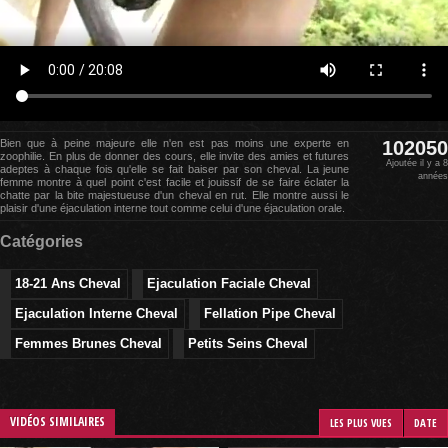
Bien que à peine majeure elle n'en est pas moins une experte en
102050
zoophilie. En plus de donner des cours, elle invite des amies et futures
Ajoutée il y a 8
adeptes à chaque fois qu'elle se fait baiser par son cheval. La jeune
années
femme montre à quel point c'est facile et jouissif de se faire éclater la
chatte par la bite majestueuse d'un cheval en rut. Elle montre aussi le
plaisir d'une éjaculation interne tout comme celui d'une éjaculation orale.
Catégories
18-21 Ans Cheval
Ejaculation Faciale Cheval
Ejaculation Interne Cheval
Fellation Pipe Cheval
Femmes Brunes Cheval
Petits Seins Cheval
VIDÉOS SIMILAIRES
LES PLUS VUES
DATE