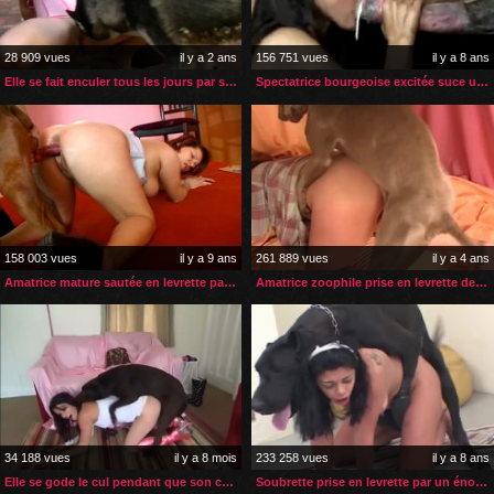
28 909 vues
il y a 2 ans
156 751 vues
il y a 8 ans
Elle se fait enculer tous les jours par son chien
Spectatrice bourgeoise excitée suce un cheval en public
158 003 vues
il y a 9 ans
261 889 vues
il y a 4 ans
Amatrice mature sautée en levrette par son chien
Amatrice zoophile prise en levrette deux fois par son chien
34 188 vues
il y a 8 mois
233 258 vues
il y a 8 ans
Elle se gode le cul pendant que son chien s’occupe de sa chatte
Soubrette prise en levrette par un énorme chien