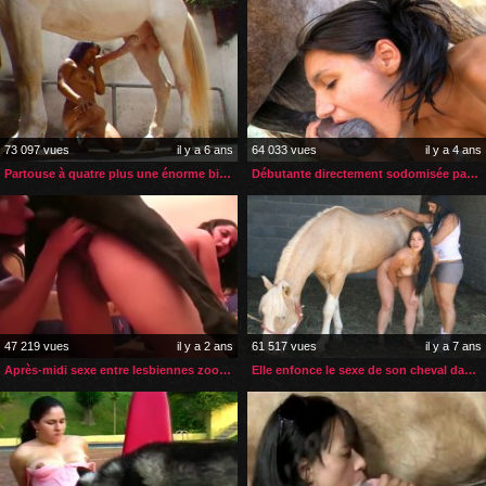
73 097 vues
il y a 6 ans
64 033 vues
il y a 4 ans
Partouse à quatre plus une énorme bite de cheval pour ces dames
Débutante directement sodomisée par son cheval
47 219 vues
il y a 2 ans
61 517 vues
il y a 7 ans
Après-midi sexe entre lesbiennes zoophiles et leur chien
Elle enfonce le sexe de son cheval dans la cul de sa belle-sœur