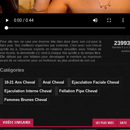
Pour elle rien ne vaut une énorme bite bien dure dans son cul pour la
23993
faire jouir. Ses meilleurs orgasmes par sodomie, c'est avec son cheval
Ajoutée il y a 2
qu'elle les a. Devenue experte en relations sexuelles avec l'étalon de
années
son écurie, la demoiselle s'y rend à chaque fois qu'elle a du temps libre.
Elle débute par une fellation pour développer le membre au maximum
avant de se retourner pour se l'enfoncer au plus profond de son cul.
Catégories
18-21 Ans Cheval
Anal Cheval
Ejaculation Faciale Cheval
Ejaculation Interne Cheval
Fellation Pipe Cheval
Femmes Brunes Cheval
VIDÉOS SIMILAIRES
LES PLUS VUES
DATE