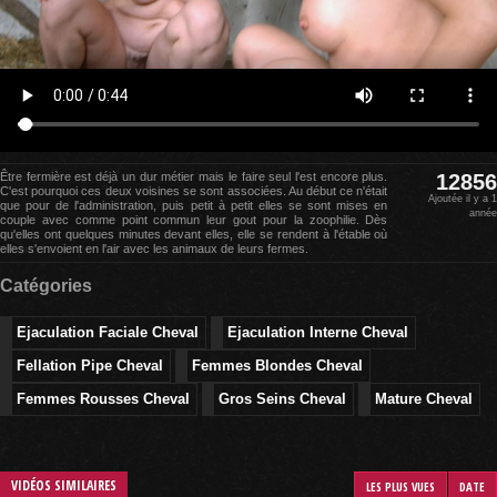
Être fermière est déjà un dur métier mais le faire seul l'est encore plus.
12856
C'est pourquoi ces deux voisines se sont associées. Au début ce n'était
Ajoutée il y a 1
que pour de l'administration, puis petit à petit elles se sont mises en
année
couple avec comme point commun leur gout pour la zoophilie. Dès
qu'elles ont quelques minutes devant elles, elle se rendent à l'étable où
elles s'envoient en l'air avec les animaux de leurs fermes.
Catégories
Ejaculation Faciale Cheval
Ejaculation Interne Cheval
Fellation Pipe Cheval
Femmes Blondes Cheval
Femmes Rousses Cheval
Gros Seins Cheval
Mature Cheval
VIDÉOS SIMILAIRES
LES PLUS VUES
DATE