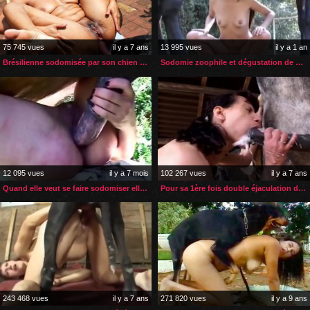
75 745 vues
il y a 7 ans
13 995 vues
il y a 1 an
Brésilienne sodomisée par son chien sur sa terrasse
Sodomie zoophile et dégustation de sperme de cheval
12 095 vues
il y a 7 mois
102 267 vues
il y a 7 ans
Quand elle veut se faire sodomiser elle fait appel à son cheval
Pour sa 1ère fois double éjaculation de sperme de cheval
243 468 vues
il y a 7 ans
271 820 vues
il y a 9 ans