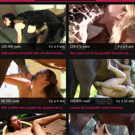
126 086 vues
il y a 4 ans
129 472 vues
il y a 5 ans
Débutante zoophile très douée baisée à quatre pattes
Son gros cul et sa grande bouche pour énorme bite de cheval
60 335 vues
il y a 4 ans
280 505 vues
il y a 10 ans
Elle s’offre une rasade de sperme de son cheval avant le sexe
Leçon de zoophilie entre femmes