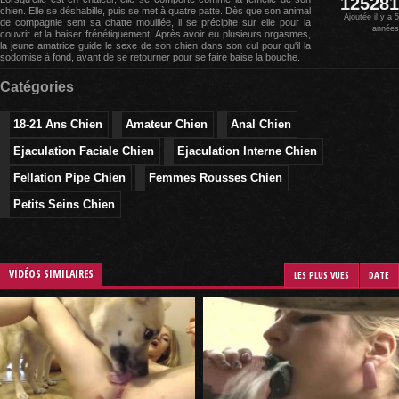
125281
chien. Elle se déshabille, puis se met à quatre patte. Dès que son animal
Ajoutée il y a 5
de compagnie sent sa chatte mouillée, il se précipite sur elle pour la
années
couvrir et la baiser frénétiquement. Après avoir eu plusieurs orgasmes,
la jeune amatrice guide le sexe de son chien dans son cul pour qu'il la
sodomise à fond, avant de se retourner pour se faire baise la bouche.
Catégories
18-21 Ans Chien
Amateur Chien
Anal Chien
Ejaculation Faciale Chien
Ejaculation Interne Chien
Fellation Pipe Chien
Femmes Rousses Chien
Petits Seins Chien
VIDÉOS SIMILAIRES
LES PLUS VUES
DATE