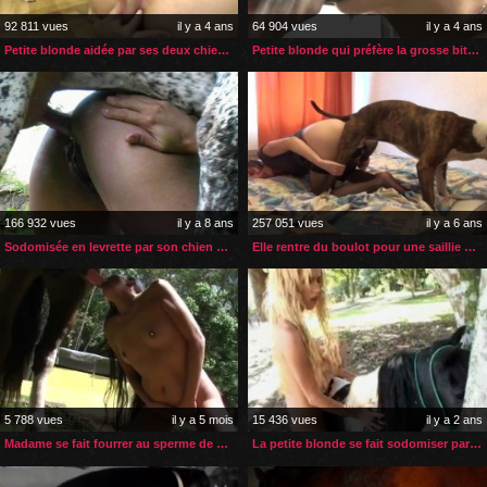
92 811 vues
il y a 4 ans
64 904 vues
il y a 4 ans
Petite blonde aidée par ses deux chiens pour son orgasme anal
Petite blonde qui préfère la grosse bite de son cheval
166 932 vues
il y a 8 ans
257 051 vues
il y a 6 ans
Sodomisée en levrette par son chien dans un parc
Elle rentre du boulot pour une saillie avec son chien
5 788 vues
il y a 5 mois
15 436 vues
il y a 2 ans
Madame se fait fourrer au sperme de cheval tous les jours
La petite blonde se fait sodomiser par le gros sexe de son poney