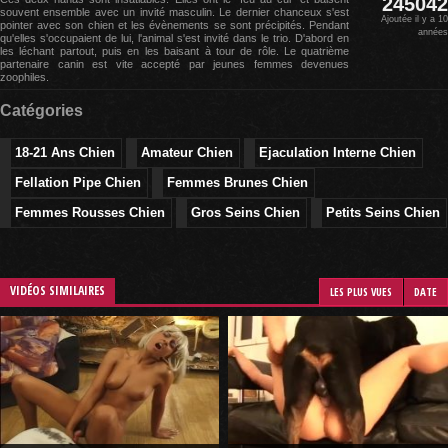
245042
souvent ensemble avec un invité masculin. Le dernier chanceux s'est
Ajoutée il y a 10
pointer avec son chien et les évènements se sont précipités. Pendant
années
qu'elles s'occupaient de lui, l'animal s'est invité dans le trio. D'abord en
les léchant partout, puis en les baisant à tour de rôle. Le quatrième
partenaire canin est vite accepté par jeunes femmes devenues
zoophiles.
Catégories
18-21 Ans Chien
Amateur Chien
Ejaculation Interne Chien
Fellation Pipe Chien
Femmes Brunes Chien
Femmes Rousses Chien
Gros Seins Chien
Petits Seins Chien
VIDÉOS SIMILAIRES
LES PLUS VUES
DATE