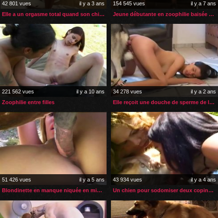
42 801 vues
il y a 3 ans
154 545 vues
il y a 7 ans
Elle a un orgasme total quand son chien éjacule dans sa chatte
Jeune débutante en zoophilie baisée par un rottweiler
221 562 vues
il y a 10 ans
34 278 vues
il y a 2 ans
Zoophilie entre filles
Elle reçoit une douche de sperme de la part de son husky
51 426 vues
il y a 5 ans
43 934 vues
il y a 4 ans
Blondinette en manque niquée en missionnaire par son cheval
Un chien pour sodomiser deux copines lesbiennes