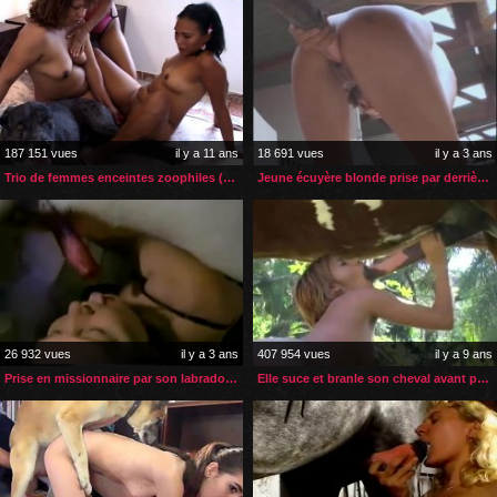
187 151 vues
il y a 11 ans
18 691 vues
il y a 3 ans
Trio de femmes enceintes zoophiles (suite)
Jeune écuyère blonde prise par derrière par son cheval
26 932 vues
il y a 3 ans
407 954 vues
il y a 9 ans
Prise en missionnaire par son labrador sur le banc de muscu
Elle suce et branle son cheval avant pénétration