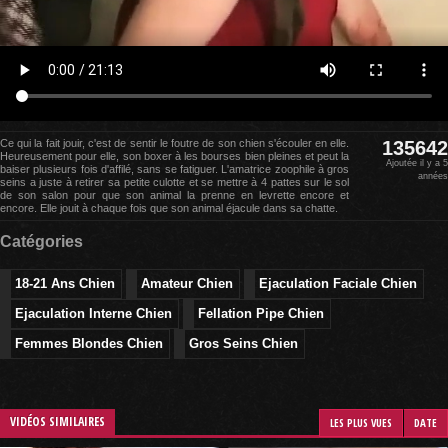
Ce qui la fait jouir, c'est de sentir le foutre de son chien s'écouler en elle.
135642
Heureusement pour elle, son boxer à les bourses bien pleines et peut la
Ajoutée il y a 5
baiser plusieurs fois d'affilé, sans se fatiguer. L'amatrice zoophile à gros
années
seins a juste à retirer sa petite culotte et se mettre à 4 pattes sur le sol
de son salon pour que son animal la prenne en levrette encore et
encore. Elle jouit à chaque fois que son animal éjacule dans sa chatte.
Catégories
18-21 Ans Chien
Amateur Chien
Ejaculation Faciale Chien
Ejaculation Interne Chien
Fellation Pipe Chien
Femmes Blondes Chien
Gros Seins Chien
VIDÉOS SIMILAIRES
LES PLUS VUES
DATE