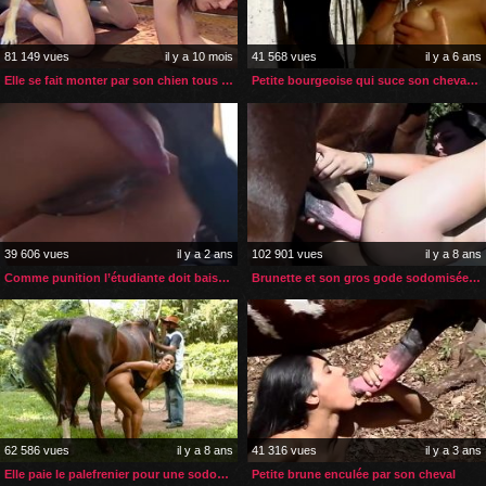
81 149 vues
il y a 10 mois
41 568 vues
il y a 6 ans
Elle se fait monter par son chien tous les jours
Petite bourgeoise qui suce son cheval pour son sperme
39 606 vues
il y a 2 ans
102 901 vues
il y a 8 ans
Comme punition l’étudiante doit baiser le chien de sa prof
Brunette et son gros gode sodomisée par son étalon
62 586 vues
il y a 8 ans
41 316 vues
il y a 3 ans
Elle paie le palefrenier pour une sodomie zoophile
Petite brune enculée par son cheval