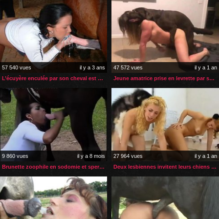
57 540 vues
il y a 3 ans
47 572 vues
il y a 1 an
L’écuyère enculée par son cheval est gourmande de sperme
Jeune amatrice prise en levrette par son labrador
9 860 vues
il y a 8 mois
27 964 vues
il y a 1 an
Brunette zoophile en sodomie et sperme de cheval
Deux lesbiennes invitent leurs chiens pour pimenter le sexe