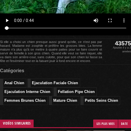
Si elle a choisi un chien presque aussi grand qu'elle, ce n'est pas par
43575
hasard. Madame est zoophile et préfère les grosses bites. La femme
Ajoutée il y a 2
mature n'a plus qu'à se mettre à quatre pattes pour se faire couvrir et
années
servir de femelle à son gros chien. Quand elle veut se faire niquer, elle
va dans son arrière-cour, sans culotte, pour que son chien lui fasse sa
fête et l'inséminer tout en la faisant jouir à fond encore et encore.
Catégories
Anal Chien
Ejaculation Faciale Chien
Ejaculation Interne Chien
Fellation Pipe Chien
Femmes Brunes Chien
Mature Chien
Petits Seins Chien
VIDÉOS SIMILAIRES
LES PLUS VUES
DATE