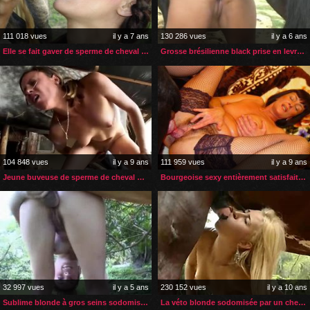
111 018 vues
il y a 7 ans
130 286 vues
il y a 6 ans
Elle se fait gaver de sperme de cheval après le sexe
Grosse brésilienne black prise en levrette par son âne
104 848 vues
il y a 9 ans
111 959 vues
il y a 9 ans
Jeune buveuse de sperme de cheval débutante
Bourgeoise sexy entièrement satisfaite par son chien
32 997 vues
il y a 5 ans
230 152 vues
il y a 10 ans
Sublime blonde à gros seins sodomisée par son cheval
La véto blonde sodomisée par un cheval