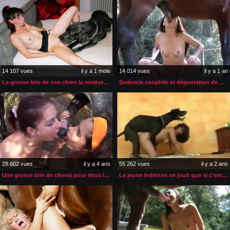
14 107 vues
il y a 1 mois
14 014 vues
il y a 1 an
La grosse bite de son chien la rendue zoophile
Sodomie zoophile et dégustation de sperme de cheval
28 602 vues
il y a 4 ans
55 262 vues
il y a 2 ans
Une grosse bite de cheval pour deux lesbiennes zoophiles
La jeune indienne ne jouit que si c’est son chien qui la baise