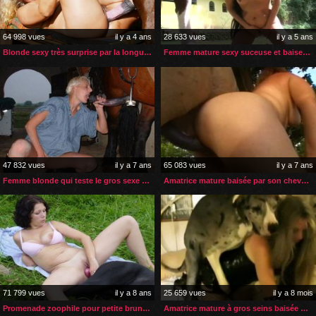
64 998 vues
il y a 4 ans
28 633 vues
il y a 5 ans
Blonde sexy très surprise par la longueur de la bite d’un cheval
Femme mature sexy suceuse et baiseuse de bite de cheval
47 832 vues
il y a 7 ans
65 083 vues
il y a 7 ans
Femme blonde qui teste le gros sexe de son nouvel étalon
Amatrice mature baisée par son cheval en levrette
71 799 vues
il y a 8 ans
25 659 vues
il y a 8 mois
Promenade zoophile pour petite brunette à gros seins
Amatrice mature à gros seins baisée par son chien