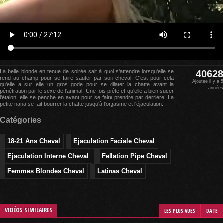
La belle blonde en tenue de soirée sait à quoi s'attendre lorsqu'elle se
40628
rend au champ pour se faire sauter par son cheval. C'est pour cela
Ajoutée il y a 5
qu'elle a sur elle un gros gode pour se dilater la chatte avant la
années
pénétration par le sexe de l'animal. Une fois prête et qu'elle a bien sucer
l'étalon, elle se penche en avant pour se faire prendre par derrière. La
petite nana se fait bourrer la chatte jusqu'à l'orgasme et l'éjaculation.
Catégories
18-21 Ans Cheval
Ejaculation Faciale Cheval
Ejaculation Interne Cheval
Fellation Pipe Cheval
Femmes Blondes Cheval
Latinas Cheval
VIDÉOS SIMILAIRES
LES PLUS VUES
DATE