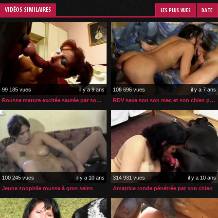
VIDÉOS SIMILAIRES
LES PLUS VUES
DATE
99 185 vues
il y a 9 ans
108 696 vues
il y a 7 ans
Rousse mature excitée sautée par son chien
RDV sexe son son mec et son chien pour brunette sexy
100 245 vues
il y a 10 ans
314 931 vues
il y a 10 ans
Jeune zoophile rousse à gros seins
Amatrice ronde pénétrée par son chien