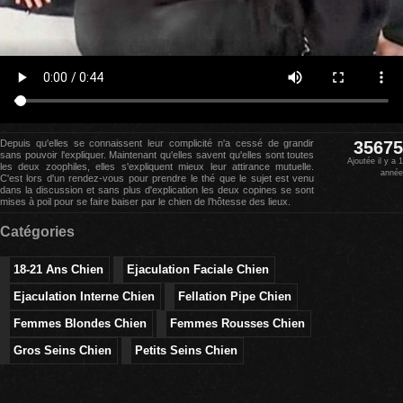
Depuis qu'elles se connaissent leur complicité n'a cessé de grandir
35675
sans pouvoir l'expliquer. Maintenant qu'elles savent qu'elles sont toutes
Ajoutée il y a 1
les deux zoophiles, elles s'expliquent mieux leur attirance mutuelle.
année
C'est lors d'un rendez-vous pour prendre le thé que le sujet est venu
dans la discussion et sans plus d'explication les deux copines se sont
mises à poil pour se faire baiser par le chien de l’hôtesse des lieux.
Catégories
18-21 Ans Chien
Ejaculation Faciale Chien
Ejaculation Interne Chien
Fellation Pipe Chien
Femmes Blondes Chien
Femmes Rousses Chien
Gros Seins Chien
Petits Seins Chien