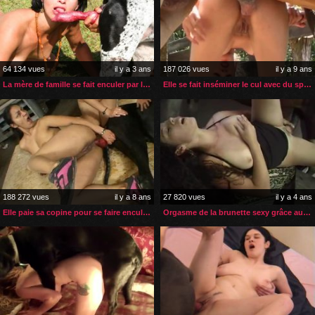
64 134 vues
il y a 3 ans
187 026 vues
il y a 9 ans
La mère de famille se fait enculer par le chien de sa bonne
Elle se fait inséminer le cul avec du sperme de cheval
188 272 vues
il y a 8 ans
27 820 vues
il y a 4 ans
Elle paie sa copine pour se faire enculer par son chien
Orgasme de la brunette sexy grâce au gros sexe de son cheval