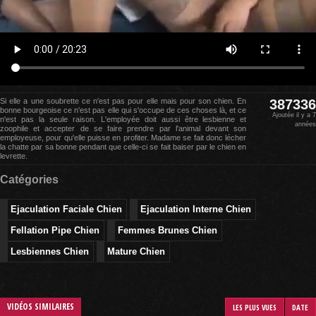
Si elle a une soubrette ce n'est pas pour elle mais pour son chien. En
387336
bonne bourgeoise ce n'est pas elle qui s'occupe de ces choses là, et ce
Ajoutée il y a 7
n'est pas la seule raison. L'employée doit aussi être lesbienne et
années
zoophile et accepter de se faire prendre par l'animal devant son
employeuse, pour qu'elle puisse en profiter. Madame se fait donc lécher
la chatte par sa bonne pendant que celle-ci se fait baiser par le chien en
levrette.
Catégories
Ejaculation Faciale Chien
Ejaculation Interne Chien
Fellation Pipe Chien
Femmes Brunes Chien
Lesbiennes Chien
Mature Chien
VIDÉOS SIMILAIRES
LES PLUS VUES
DATE