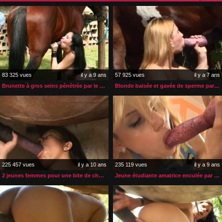
83 325 vues
il y a 9 ans
57 925 vues
il y a 7 ans
Brunette à gros seins pénétrée par le sexe de son cheval
Blonde baisée et gavée de sperme par le sexe d’un cheval
225 457 vues
il y a 10 ans
235 119 vues
il y a 9 ans
2 jeunes femmes pour une bite de cheval
Jeune étudiante amatrice enculée par son gros chien