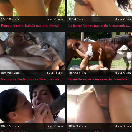
15 398 vues
il y a 3 ans
11 547 vues
il y a 2 ans
Fausse blonde baisée par son cheval
La jeune femme passe de la masturbation à la zoophilie extrême
806 682 vues
il y a 11 ans
45 383 vues
il y a 5 ans
Sa copine l’aide pour sa 1ère bite de cheval
Brunette experte en sexe de cheval défoncée en profondeur
86 395 vues
il y a 9 ans
16 489 vues
il y a 3 ans