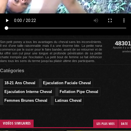
Son petit poney a tous les avantages du cheval sans les inconvénients.
48301
Il est d'une taille raisonnable mais il a une énorme bite. La petite nana
Ajoutée il y a 4
commence par le sucer pour le faire bander, avant de se retourner et de
années
lui offrir son cul pour une longue et profonde pénétration de sa petite
chatte trempée par l'excitation. La petit bout de femme se fait défoncer
dans tous les sens du terme jusqu'au plaisir ultime des participants.
Catégories
18-21 Ans Cheval
Ejaculation Faciale Cheval
Ejaculation Interne Cheval
Fellation Pipe Cheval
Femmes Brunes Cheval
Latinas Cheval
VIDÉOS SIMILAIRES
LES PLUS VUES
DATE