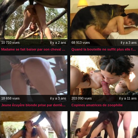
10 710 vues
il y a 2 ans
68 913 vues
il y a 3 ans
Madame se fait baiser par son cheval après son bain de soleil
Quand la bouteille ne suffit plus elle fait appel à son chien
18 658 vues
il y a 3 ans
203 090 vues
il y a 11 ans
Jeune écuyère blonde prise par derrière par son cheval
Copines amatrices de zoophilie