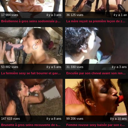
17 984 vues
il y a 3 ans
36 125 vues
il y a 1 an
Brésilienne à gros seins sodomisée par son cheval
La mère reçoit sa première leçon de zoophilie de sa belle-fille
53 882 vues
il y a 5 ans
31 330 vues
il y a 3 ans
La fermière sexy se fait bourrer et gaver par son cheval
Enculée par son cheval avant son rendez-vous à l’opéra
147 615 vues
il y a 8 ans
99 206 vues
il y a 10 ans
Brunette à gros seins recouverte de sperme de cheval
Femme rousse sexy baisée par son chien