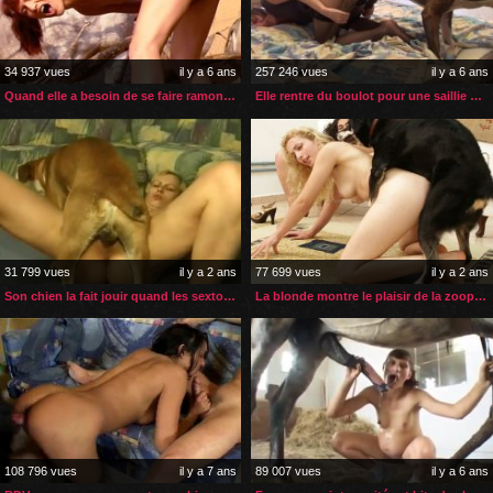
34 937 vues
il y a 6 ans
257 246 vues
il y a 6 ans
Quand elle a besoin de se faire ramoner elle va voir son étalon
Elle rentre du boulot pour une saillie avec son chien
31 799 vues
il y a 2 ans
77 699 vues
il y a 2 ans
Son chien la fait jouir quand les sextoys ne suffisent plus
La blonde montre le plaisir de la zoophilie à sa copine
108 796 vues
il y a 7 ans
89 007 vues
il y a 6 ans