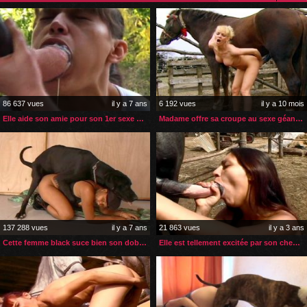
86 637 vues
il y a 7 ans
6 192 vues
il y a 10 mois
Elle aide son amie pour son 1er sexe et sperme de cheval
Madame offre sa croupe au sexe géant de son cheval
137 288 vues
il y a 7 ans
21 863 vues
il y a 3 ans
Cette femme black suce bien son doberman avant la levrette
Elle est tellement excitée par son cheval qu’elle jouit déjà