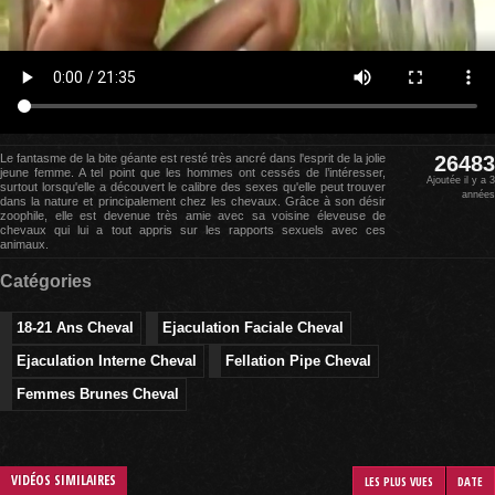
Le fantasme de la bite géante est resté très ancré dans l'esprit de la jolie
26483
jeune femme. A tel point que les hommes ont cessés de l’intéresser,
Ajoutée il y a 3
surtout lorsqu'elle a découvert le calibre des sexes qu'elle peut trouver
années
dans la nature et principalement chez les chevaux. Grâce à son désir
zoophile, elle est devenue très amie avec sa voisine éleveuse de
chevaux qui lui a tout appris sur les rapports sexuels avec ces
animaux.
Catégories
18-21 Ans Cheval
Ejaculation Faciale Cheval
Ejaculation Interne Cheval
Fellation Pipe Cheval
Femmes Brunes Cheval
VIDÉOS SIMILAIRES
LES PLUS VUES
DATE