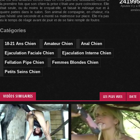
241995
la première fois que son chien la prise c'était une pure coïncidence. Elle
Ajoutée il y a 8
était seule, ou du moins le croyait-elle, et faisait le ménage nue et à
années
quatre pattes dans le salon. Son animal de compagnie, en chaleur, n'a
pas hésité une seconde et a monté sa maitresse sur place. Elle n'a pas
eu le temps de réagir avant de jouir et de se faire remplir de foutre.
Catégories
18-21 Ans Chien
Amateur Chien
Anal Chien
Ejaculation Faciale Chien
Ejaculation Interne Chien
Fellation Pipe Chien
Femmes Blondes Chien
Petits Seins Chien
VIDÉOS SIMILAIRES
LES PLUS VUES
DATE