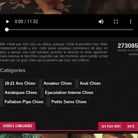
Elle n'était pas très sûre au début, puisque c'était la première fois. Mais
273085
maintenant qu'elle y est, cette jeune asiatique commence de plus en
Ajoutée il y a 10
plus à laisser son coté lubrique prendre le dessus et donc apprécier
années
sans retenue le fait d'être regardée par des hommes alors qu'elle se fait
sauter par un gros chien qui la pénètre par tous ses orifices.
Catégories
18-21 Ans Chien
Amateur Chien
Anal Chien
Asiatiques Chien
Ejaculation Interne Chien
Fellation Pipe Chien
Petits Seins Chien
VIDÉOS SIMILAIRES
LES PLUS VUES
DATE