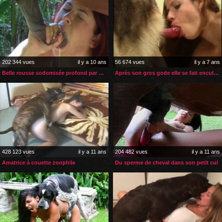
202 344 vues
il y a 10 ans
56 674 vues
il y a 7 ans
Belle rousse sodomisée profond par son cheval
Après son gros gode elle se fait enculer par son husky
428 123 vues
il y a 11 ans
204 482 vues
il y a 11 ans
Amatrice à couette zoophile
Du sperme de cheval dans son petit cul