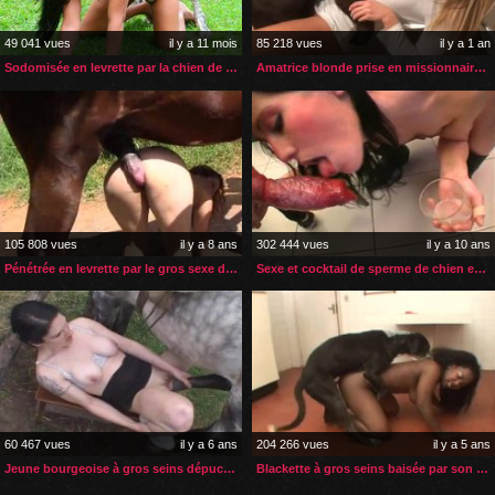
49 041 vues
il y a 11 mois
85 218 vues
il y a 1 an
Sodomisée en levrette par la chien de sa copine
Amatrice blonde prise en missionnaire par son chien
105 808 vues
il y a 8 ans
302 444 vues
il y a 10 ans
Pénétrée en levrette par le gros sexe de son cheval
Sexe et cocktail de sperme de chien entre filles
60 467 vues
il y a 6 ans
204 266 vues
il y a 5 ans
Jeune bourgeoise à gros seins dépucelée par son cheval
Blackette à gros seins baisée par son chien dans sa cuisine