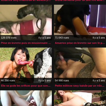
126 076 vues
il y a 5 ans
71 043 vues
il y a 5 ans
Prise en levrette puis en missionnaire par son chien
Amatrice prise en levrette sur son lit par le rottweiler
46 266 vues
il y a 5 ans
54 990 vues
il y a 5 ans
Elle se gode les orifices pour que son chien la nique à fond
Petite métisse sexy baisée par un très gros chien