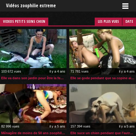
Vidéos zoophilie extreme
VIDEOS PETITS SEINS CHIEN
LES PLUS VUES
DATE
103 672 vues
il y a 4 ans
71 781 vues
il y a 4 ans
Elle va dans son jardin pour être la femelle de son chien
Elle se gode pendant que sa copine aide son chien à la sodomiser
82 996 vues
il y a 5 ans
157 394 vues
il y a 5 ans
Ménagère de moins de 50 ans zoophile enculée par son chien
Elle suce un chien pendant que l’autre la prend en levrette