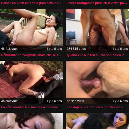
Baisée en plein air par le gros sexe de son chien
Jeune bourgeoise prise en levrette par son chien
46 416 vues
il y a 6 ans
154 515 vues
il y a 6 ans
Débutante en zoophilie anale elle se fait dilater le cul
Quand elle a le feu au cul son chien la soulage
38 860 vues
il y a 6 ans
56 445 vues
il y a 6 ans
La véto montre à la maitresse comment soulager son chien
Elle ingère les dernières gouttes de sperme de son chien