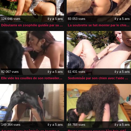
124 646 vues
il y a 5 ans
83 053 vues
il y a 5 ans
Débutante en zoophilie guidée par sa belle-mère experte
La soubrette se fait monter par le chien de la famille
82 067 vues
il y a 5 ans
61 431 vues
il y a 5 ans
Elle vide les couilles de son rottweiler avec la bouche
Sodomisée par son chien avec l’aide de sa bonne
149 364 vues
il y a 5 ans
84 768 vues
il y a 5 ans
Amatrice sexy inséminée en levrette par son doberman
Brune nerveuse pour sa 1ère fois aidée par ses copines