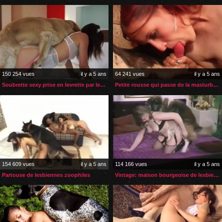
150 254 vues
il y a 5 ans
64 241 vues
il y a 5 ans
Soubrette sexy prise en levrette par le chien de sa patronne
Petite rousse qui passe de la masturbation à la zoophilie
154 609 vues
il y a 5 ans
114 166 vues
il y a 5 ans
Partouse de lesbiennes zoophiles
Vintage: maison bourgeoise de lesbiennes zoophiles