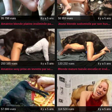
95 798 vues
il y a 5 ans
56 955 vues
il y a 5 ans
Amatrice blonde platine inséminée par ses deux chiens
Jeune blonde sodomisée par son husky au bord de la piscine
250 165 vues
il y a 5 ans
133 232 vues
il y a 5 ans
Amatrice sexy prise en levrette par son gros chien noir
Blonde mature baisée enculée et inséminée par son chien
57 886 vues
il y a 5 ans
114 524 vues
il y a 5 ans