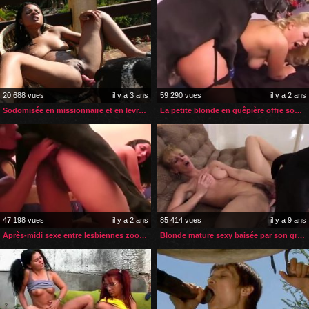
20 688 vues
il y a 3 ans
59 290 vues
il y a 2 ans
Sodomisée en missionnaire et en levrette par son chien
La petite blonde en guêpière offre son gros cul à son chien
47 198 vues
il y a 2 ans
85 414 vues
il y a 9 ans
Après-midi sexe entre lesbiennes zoophiles et leur chien
Blonde mature sexy baisée par son gros chien