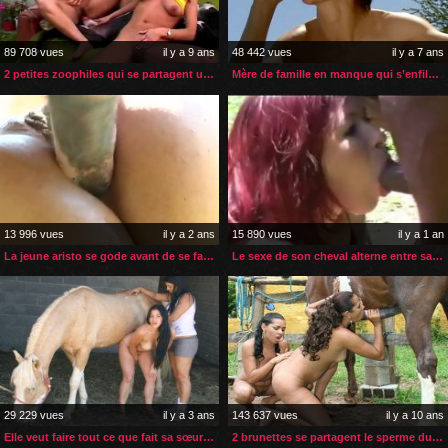
89 708 vues
il y a 9 ans
48 442 vues
il y a 7 ans
2 petites zoophiles qui se partagent une bite de chien
Mère de famille en manque qui s’enfile le sexe de son cheval
13 996 vues
il y a 2 ans
15 890 vues
il y a 1 an
La jeune aristo se gode avant de se faire enculer par son cheval
Le sexe de son cheval alterne entre sa bouche et son cul
29 229 vues
il y a 3 ans
143 637 vues
il y a 10 ans
Elle veut faire tout ce que fait sa sœur y compris la zoophilie
2 brunettes se partagent le sperme du cheval