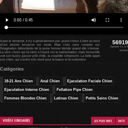
A part le farniente, il n'y a généralement pas grand chose à faire au bord
56919
d'une piscine lorsqu'on est seule. Mais c'est sans compter sur
Ajoutée il y a 5
l'imagination débordante de la jeune femme blonde quand elle s'ennuie.
années
La 1ère chose qui lui vient à l'esprit est la masturbation, mais lorsqu'elle
voit son husky passer prêt d'elle, la zoophilie s'imposent. La belle appel
son chien, qui s'avère très doué pour la baiser et la sodomiser.
Catégories
18-21 Ans Chien
Anal Chien
Ejaculation Faciale Chien
Ejaculation Interne Chien
Fellation Pipe Chien
Femmes Blondes Chien
Latinas Chien
Petits Seins Chien
VIDÉOS SIMILAIRES
LES PLUS VUES
DATE