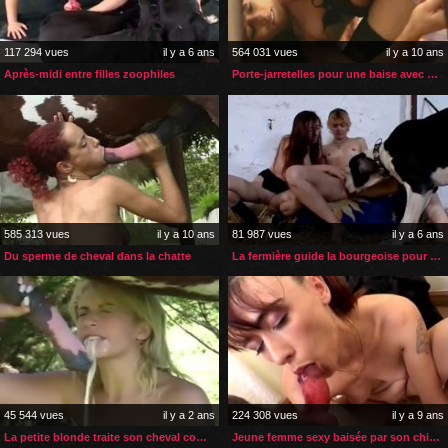
117 294 vues
il y a 6 ans
564 031 vues
il y a 10 ans
Après-midi entre filles zoophiles
Porte-jarretelles pour une baise avec son chien
585 313 vues
il y a 10 ans
81 987 vues
il y a 6 ans
Du sperme de cheval dans la chatte
La fermière guide la bourgeoise pour sa première zoophilie
45 544 vues
il y a 2 ans
224 308 vues
il y a 9 ans
La petite blonde traite son cheval comme son amant
Jeune femme sexy baisée par son chien à la maison