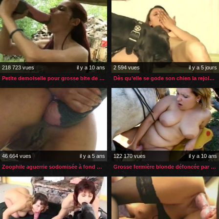
218 723 vues
il y a 10 ans
2 594 vues
il y a 5 jours
Petite demoiselle pour grosse bite de cheval
Dès qu’elle se gode son chien la rejoint pour la faire jouir
46 664 vues
il y a 5 ans
122 170 vues
il y a 10 ans
Zoophile aguerrie sodomisée à fond par son cheval
Grosse fermière blonde défoncée par son cheval