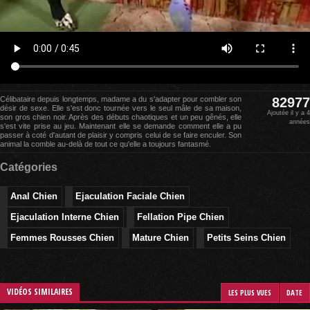
Célibataire depuis longtemps, madame a du s'adapter pour combler son
82977
désir de sexe. Elle s'est donc tournée vers le seul mâle de sa maison,
Ajoutée il y a 4
son gros chien noir. Après des débuts chaotiques et un peu gênés, elle
années
s'est vite prise au jeu. Maintenant elle se demande comment elle a pu
passer à coté d'autant de plaisir y compris celui de se faire enculer. Son
animal la comble au-delà de tout ce qu'elle a toujours fantasmé.
Catégories
Anal Chien
Ejaculation Faciale Chien
Ejaculation Interne Chien
Fellation Pipe Chien
Femmes Rousses Chien
Mature Chien
Petits Seins Chien
VIDÉOS SIMILAIRES
LES PLUS VUES
DATE