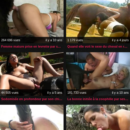
264 696 vues
il y a 10 ans
1 179 vues
il y a 4 jours
Femme mature prise en levrette par son chien
Quand elle voit le sexe du cheval en rut elle ne résister pas
44 505 vues
il y a 5 ans
181 733 vues
il y a 10 ans
Sodomisée en profondeur par son chien sur sa terrasse
La bonne initiée à la zoophilie par ses employeurs