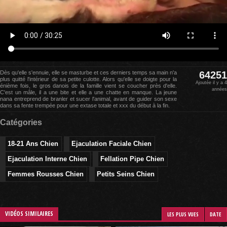
Dès qu'elle s'ennuie, elle se masturbe et ces derniers temps sa main n'a
64251
plus quitté l'intérieur de sa petite culotte. Alors qu'elle se doigte pour la
Ajoutée il y a 4
énième fois, le gros danois de la famille vient se coucher près d'elle.
années
C'est un mâle, il a une bite et elle a une chatte en manque. La jeune
nana entreprend de branler et sucer l'animal, avant de guider son sexe
dans sa fente trempée pour une extase totale et xxx du début à la fin.
Catégories
18-21 Ans Chien
Ejaculation Faciale Chien
Ejaculation Interne Chien
Fellation Pipe Chien
Femmes Rousses Chien
Petits Seins Chien
VIDÉOS SIMILAIRES
LES PLUS VUES
DATE