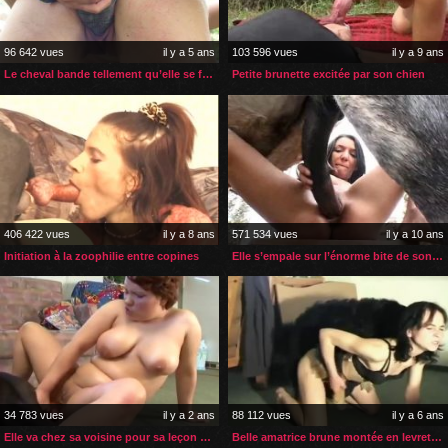
96 642 vues
il y a 5 ans
103 596 vues
il y a 9 ans
Le cheval bande tellement qu’elle se fait baise à fond
Petite brunette excitée par son chien
406 422 vues
il y a 8 ans
571 534 vues
il y a 10 ans
Initiation à la zoophilie entre copines
Elle s’empale sur l’énorme bite de son cheval
34 783 vues
il y a 2 ans
88 112 vues
il y a 6 ans
Elle va chez sa voisine pour sa leçon de sodomie zoophile
Belle amatrice brune montée en levrette par son chien