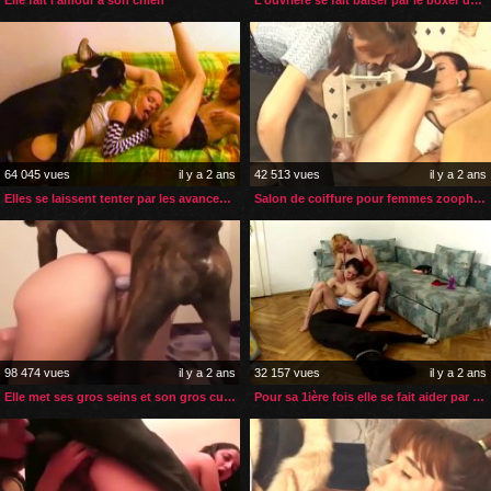
64 045 vues
il y a 2 ans
42 513 vues
il y a 2 ans
Elles se laissent tenter par les avances de leur chien
Salon de coiffure pour femmes zoophiles
98 474 vues
il y a 2 ans
32 157 vues
il y a 2 ans
Elle met ses gros seins et son gros cul au service de son chien
Pour sa 1ière fois elle se fait aider par sa copine zoophile