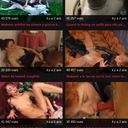
43 576 vues
il y a 2 ans
45 257 vues
il y a 2 ans
Madame préfère les chiens à grosse bite pour la levrette
Quand le fisting ne suffit plus elle passe à la zoophilie
20 200 vues
il y a 2 ans
40 457 vues
il y a 2 ans
Salon de beauté zoophile
Madame a le feu au cul et son chien la soulage
41 042 vues
il y a 2 ans
30 450 vues
il y a 2 ans
Elle fait l’amour à son chien
L’ouvrière se fait baiser par le boxer de son patron