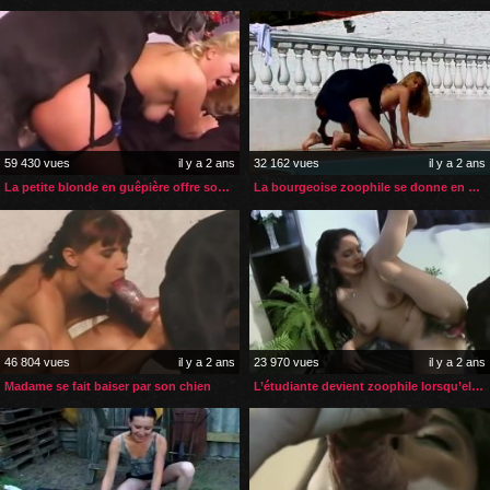
59 430 vues
il y a 2 ans
32 162 vues
il y a 2 ans
La petite blonde en guêpière offre son gros cul à son chien
La bourgeoise zoophile se donne en spectacle chez elle
46 804 vues
il y a 2 ans
23 970 vues
il y a 2 ans
Madame se fait baiser par son chien
L’étudiante devient zoophile lorsqu’elle s’ennuie