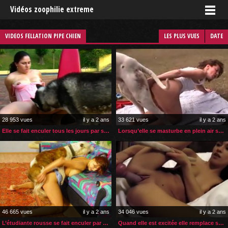
Vidéos zoophilie extreme
VIDEOS FELLATION PIPE CHIEN
LES PLUS VUES
DATE
28 953 vues
il y a 2 ans
33 621 vues
il y a 2 ans
Elle se fait enculer tous les jours par son chien
Lorsqu’elle se masturbe en plein air son chien vient l’aider
46 665 vues
il y a 2 ans
34 046 vues
il y a 2 ans
L’étudiante rousse se fait enculer par son boxer
Quand elle est excitée elle remplace son gode par son chien