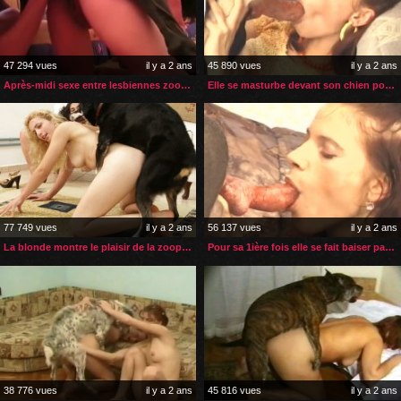
47 294 vues
il y a 2 ans
45 890 vues
il y a 2 ans
Après-midi sexe entre lesbiennes zoophiles et leur chien
Elle se masturbe devant son chien pour l’exciter
77 749 vues
il y a 2 ans
56 137 vues
il y a 2 ans
La blonde montre le plaisir de la zoophilie à sa copine
Pour sa 1ière fois elle se fait baiser par le chien de sa sœur
38 776 vues
il y a 2 ans
45 816 vues
il y a 2 ans