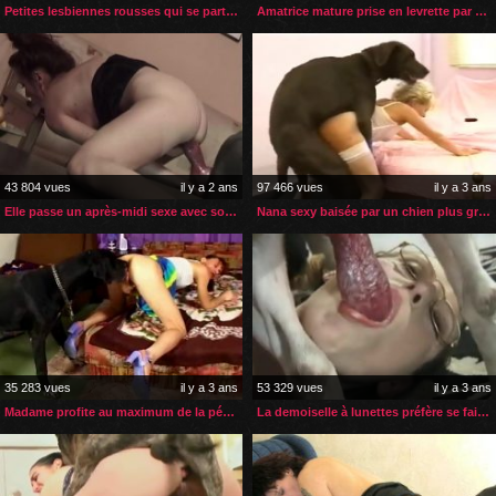
Petites lesbiennes rousses qui se partagent le sexe d’un chien
Amatrice mature prise en levrette par son boxer
43 804 vues
il y a 2 ans
97 466 vues
il y a 3 ans
Elle passe un après-midi sexe avec son gros chien
Nana sexy baisée par un chien plus gros qu’elle
35 283 vues
il y a 3 ans
53 329 vues
il y a 3 ans
Madame profite au maximum de la période de rut de son chien
La demoiselle à lunettes préfère se faire prendre par son chien