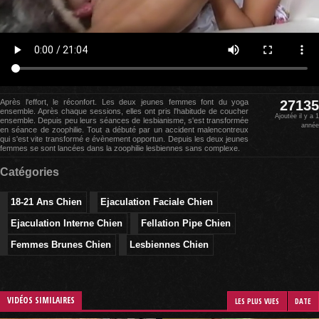
Après l'effort, le réconfort. Les deux jeunes femmes font du yoga
27135
ensemble. Après chaque sessions, elles ont pris l'habitude de coucher
Ajoutée il y a 1
ensemble. Depuis peu leurs séances de lesbianisme, s'est transformée
année
en séance de zoophilie. Tout a débuté par un accident malencontreux
qui s'est vite transformé e évènement opportun. Depuis les deux jeunes
femmes se sont lancées dans la zoophilie lesbiennes sans complexe.
Catégories
18-21 Ans Chien
Ejaculation Faciale Chien
Ejaculation Interne Chien
Fellation Pipe Chien
Femmes Brunes Chien
Lesbiennes Chien
VIDÉOS SIMILAIRES
LES PLUS VUES
DATE