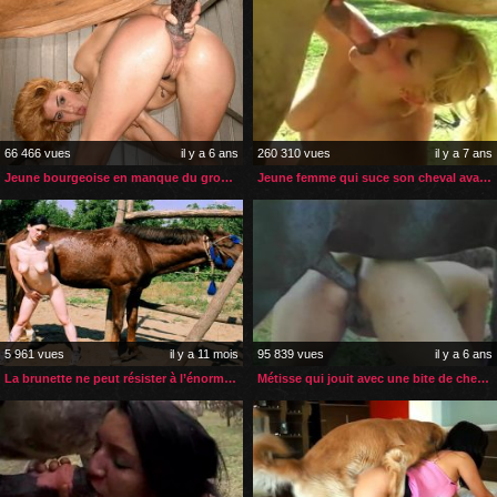
66 466 vues
il y a 6 ans
260 310 vues
il y a 7 ans
Jeune bourgeoise en manque du gros sexe de son cheval
Jeune femme qui suce son cheval avant la sodomie
5 961 vues
il y a 11 mois
95 839 vues
il y a 6 ans
La brunette ne peut résister à l’énorme sexe de son cheval
Métisse qui jouit avec une bite de cheval dans le cul