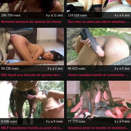
186 759 vues
il y a 11 ans
124 518 vues
il y a 6 ans
Brunette buveuse de sperme de cheval
Son mec ne vient pas elle le remplace par son chien
34 230 vues
il y a 2 ans
66 623 vues
il y a 5 ans
Elle reçoit une douche de sperme de la part de son husky
Jeune cavalière baisée et sodomisée par son cheval
6 036 vues
il y a 9 mois
77 773 vues
il y a 4 ans
MILF eurasienne excitée au point de devenir zoophile
Amatrice prise en levrette et inséminée par son gros chien