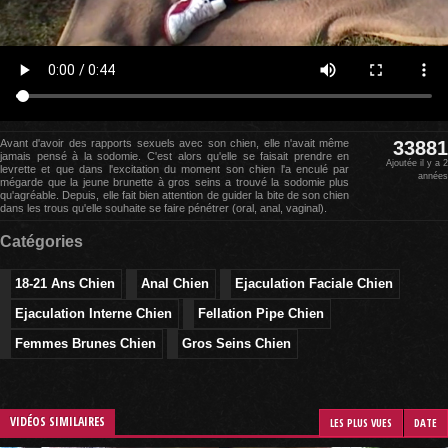
Avant d'avoir des rapports sexuels avec son chien, elle n'avait même
33881
jamais pensé à la sodomie. C'est alors qu'elle se faisait prendre en
Ajoutée il y a 2
levrette et que dans l'excitation du moment son chien l'a enculé par
années
mégarde que la jeune brunette à gros seins a trouvé la sodomie plus
qu'agréable. Depuis, elle fait bien attention de guider la bite de son chien
dans les trous qu'elle souhaite se faire pénétrer (oral, anal, vaginal).
Catégories
18-21 Ans Chien
Anal Chien
Ejaculation Faciale Chien
Ejaculation Interne Chien
Fellation Pipe Chien
Femmes Brunes Chien
Gros Seins Chien
VIDÉOS SIMILAIRES
LES PLUS VUES
DATE