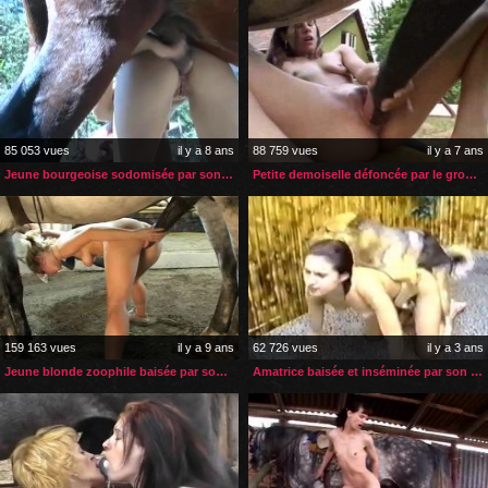
85 053 vues
il y a 8 ans
88 759 vues
il y a 7 ans
Jeune bourgeoise sodomisée par son nouvel étalon
Petite demoiselle défoncée par le gros sexe d’un cheval
159 163 vues
il y a 9 ans
62 726 vues
il y a 3 ans
Jeune blonde zoophile baisée par son cheval
Amatrice baisée et inséminée par son berger allemand