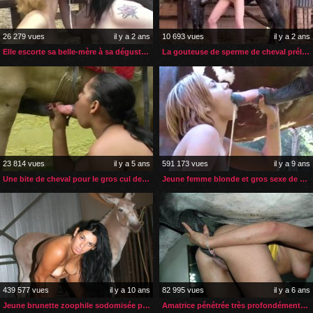
26 279 vues
il y a 2 ans
10 693 vues
il y a 2 ans
Elle escorte sa belle-mère à sa dégustation de sperme de cheval
La gouteuse de sperme de cheval prélève toujours à la source
23 814 vues
il y a 5 ans
591 173 vues
il y a 9 ans
Une bite de cheval pour le gros cul de la demoiselle
Jeune femme blonde et gros sexe de cheval
439 577 vues
il y a 10 ans
82 995 vues
il y a 6 ans
Jeune brunette zoophile sodomisée par son âne
Amatrice pénétrée très profondément par son cheval