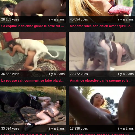
28 153 vues
il y a 2 ans
40 854 vues
il y a 2 ans
Sa copine lesbienne guide le sexe du chien dans son cul
Madame suce son chien avant qu’il l’encule en levrette
36 662 vues
il y a 2 ans
72 472 vues
il y a 2 ans
La rousse sait comment se faire plaisir ainsi qu’à son chien
Amatrice obsédée par le sperme et le sexe de ses chiens
33 894 vues
il y a 2 ans
17 938 vues
il y a 2 ans
Le seul qui arrive à la faire jouir du cul c’est son chien
La petite rousse apprend la zoophilie grâce à sa gouvernante