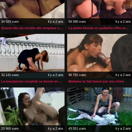
34 024 vues
il y a 2 ans
59 390 vues
il y a 2 ans
Quand elle est excitée elle remplace son gode par son chien
La petite blonde en guêpière offre son gros cul à son chien
32 141 vues
il y a 2 ans
46 791 vues
il y a 2 ans
La bourgeoise zoophile se donne en spectacle chez elle
Madame se fait baiser par son chien
23 960 vues
il y a 2 ans
43 551 vues
il y a 2 ans