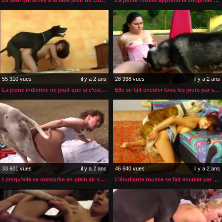
55 310 vues
il y a 2 ans
28 938 vues
il y a 2 ans
La jeune indienne ne jouit que si c’est son chien qui la baise
Elle se fait enculer tous les jours par son chien
33 601 vues
il y a 2 ans
46 640 vues
il y a 2 ans
Lorsqu’elle se masturbe en plein air son chien vient l’aider
L’étudiante rousse se fait enculer par son boxer