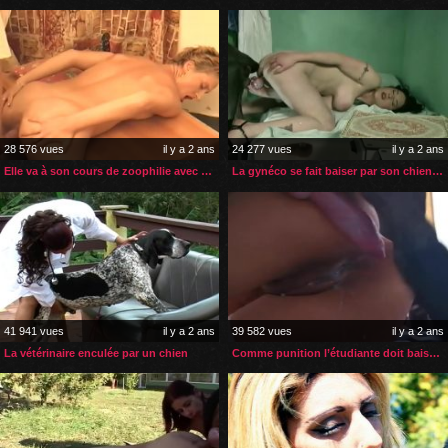
28 576 vues
il y a 2 ans
24 277 vues
il y a 2 ans
Elle va à son cours de zoophilie avec son propre chien
La gynéco se fait baiser par son chien entre deux patientes
41 941 vues
il y a 2 ans
39 582 vues
il y a 2 ans
La vétérinaire enculée par un chien
Comme punition l’étudiante doit baiser le chien de sa prof