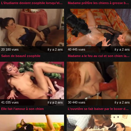
L’étudiante devient zoophile lorsqu’elle s’ennuie
Madame préfère les chiens à grosse bite pour la levrette
20 180 vues
il y a 2 ans
40 445 vues
il y a 2 ans
Salon de beauté zoophile
Madame a le feu au cul et son chien la soulage
41 035 vues
il y a 2 ans
30 440 vues
il y a 2 ans
Elle fait l’amour à son chien
L’ouvrière se fait baiser par le boxer de son patron