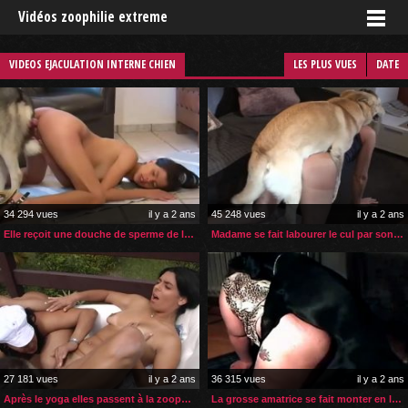
Vidéos zoophilie extreme
VIDEOS EJACULATION INTERNE CHIEN
LES PLUS VUES
DATE
34 294 vues
il y a 2 ans
45 248 vues
il y a 2 ans
Elle reçoit une douche de sperme de la part de son husky
Madame se fait labourer le cul par son labrador
27 181 vues
il y a 2 ans
36 315 vues
il y a 2 ans
Après le yoga elles passent à la zoophilie lesbienne
La grosse amatrice se fait monter en levrette par son chien