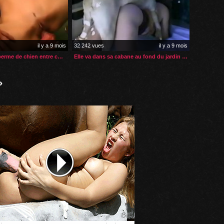
il y a 9 mois
32 242 vues
il y a 9 mois
Dégustation de sperme de chien entre copines zoophiles
Elle va dans sa cabane au fond du jardin pour de la zoophilie
»