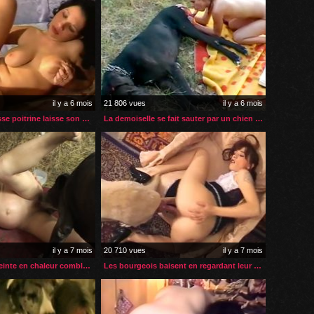
il y a 6 mois
21 806 vues
il y a 6 mois
La brunette à grosse poitrine laisse son chien lui faire sa fête
La demoiselle se fait sauter par un chien plus gros qu’elle
il y a 7 mois
20 710 vues
il y a 7 mois
Jeune femme enceinte en chaleur comblée par son gros chien
Les bourgeois baisent en regardant leur soubrette zoophile