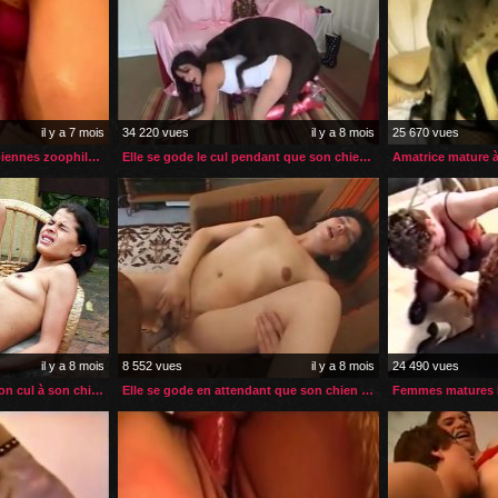
il y a 7 mois
34 220 vues
il y a 8 mois
25 670 vues
Rendez-vous entre 2 lesbiennes zoophiles dans la salle de bain
Elle se gode le cul pendant que son chien s’occupe de sa chatte
il y a 8 mois
8 552 vues
il y a 8 mois
24 490 vues
La jeune zoophile offre son cul à son chien pour une sodomie
Elle se gode en attendant que son chien revienne de sa promenade
Femmes matures l