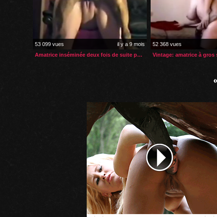
53 099 vues
il y a 9 mois
52 368 vues
Amatrice inséminée deux fois de suite par son chien