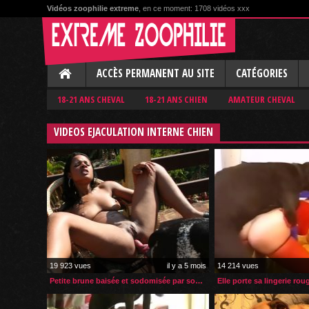
Vidéos zoophilie extreme
, en ce moment: 1708 vidéos xxx
ACCÈS PERMANENT AU SITE
CATÉGORIES
18-21 ANS CHEVAL
18-21 ANS CHIEN
AMATEUR CHEVAL
VIDEOS EJACULATION INTERNE CHIEN
19 923 vues
il y a 5 mois
14 214 vues
Petite brune baisée et sodomisée par son chien en terrasse