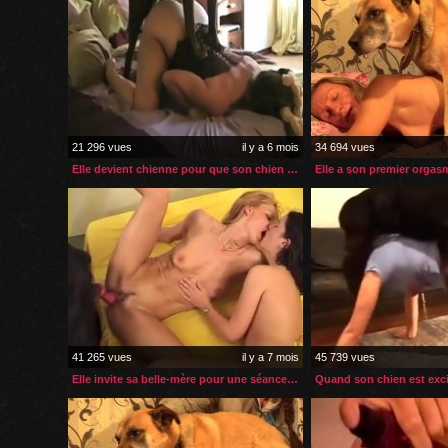
21 296 vues
il y a 6 mois
34 694 vues
Elle devient chienne pour que son chien la fasse jouir
41 265 vues
il y a 7 mois
45 739 vues
Elle invite sa belle-mère pour une séance lesbiennes zoophiles