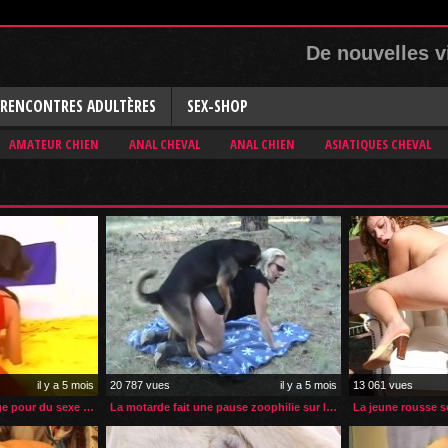
De nouvelles v
RENCONTRES ADULTÈRES
SEX-SHOP
AMATEUR CHIEN
ANAL CHEVAL
ANAL CHIEN
ASIATIQUES CHEVAL
il y a 5 mois
20 787 vues
il y a 5 mois
13 061 vues
Elle porte sa lingerie rouge pour du sexe avec son gros chien
La motarde fait une pause zoophilie sur l’air de repos