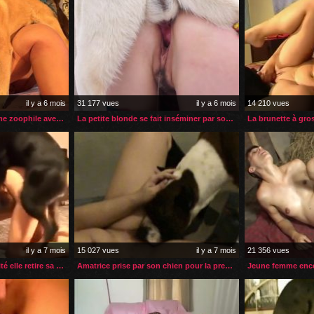
il y a 6 mois
31 177 vues
il y a 6 mois
14 210 vues
Elle a son premier orgasme zoophile avec un chien
La petite blonde se fait inséminer par son chien dans la neige
il y a 7 mois
15 027 vues
il y a 7 mois
21 356 vues
Quand son chien est excité elle retire sa petite culotte
Amatrice prise par son chien pour la première fois