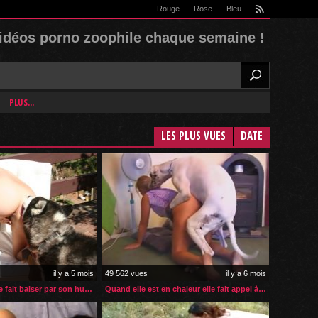
Rouge
Rose
Bleu
rss
idéos porno zoophile chaque semaine !
PLUS...
LES PLUS VUES
DATE
il y a 5 mois
49 562 vues
il y a 6 mois
La jeune rousse se fait baiser par son husky sur la terrasse
Quand elle est en chaleur elle fait appel à son chien