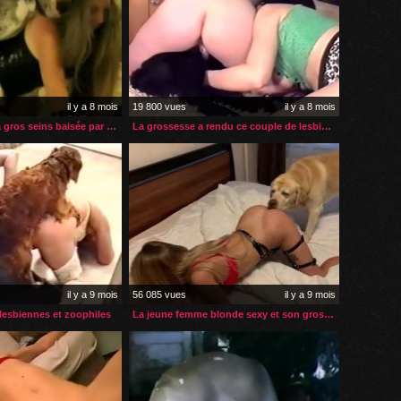
il y a 8 mois
19 800 vues
il y a 8 mois
Amatrice mature à gros seins baisée par son chien
La grossesse a rendu ce couple de lesbiennes zoophiles
il y a 9 mois
56 085 vues
il y a 9 mois
esbiennes et zoophiles
La jeune femme blonde sexy et son gros labrador