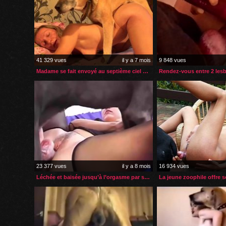
41 329 vues
il y a 7 mois
9 848 vues
Madame se fait envoyé au septième ciel par son chien
23 377 vues
il y a 8 mois
16 934 vues
Léchée et baisée jusqu’à l’orgasme par son chien