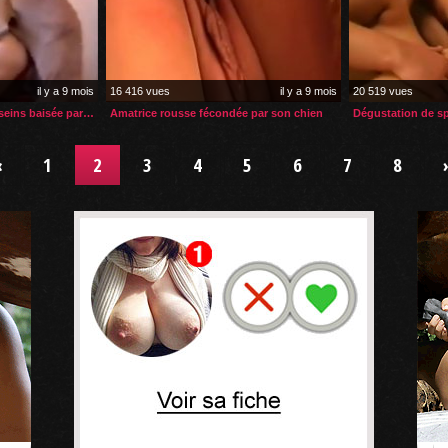
il y a 9 mois
16 416 vues
il y a 9 mois
20 519 vues
Vintage: amatrice à gros seins baisée par son chien
Amatrice rousse fécondée par son chien
«
1
2
3
4
5
6
7
8