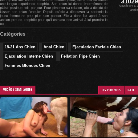
31029
une longue expérience zoophile. Son chien lui donne énormément de
Ajoutée il y a 1
plaisir plusieurs fois par jour. Pour pimenter sa relation, elle a décidé de
année
laisser son chien l'enculer. Depuis qu'elle a découvert la sodomie la
jeune femme ne peut plus s'en passer. Elle a donc fait appel à son
ancien prof de zoophilie pour qu'il entraine son animal à lui prendre le
cul.
Catégories
18-21 Ans Chien
Anal Chien
Ejaculation Faciale Chien
Ejaculation Interne Chien
Fellation Pipe Chien
Femmes Blondes Chien
VIDÉOS SIMILAIRES
LES PLUS VUES
DATE