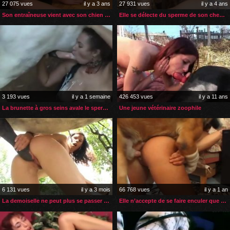
27 075 vues
il y a 3 ans
27 931 vues
il y a 4 ans
Son entraîneuse vient avec son chien en guise de récompense xxx
Elle se délecte du sperme de son cheval avant la saillie
3 193 vues
il y a 1 semaine
426 453 vues
il y a 11 ans
La brunette à gros seins avale le sperme du poney qui l’a enculé
Une jeune vétérinaire zoophile
6 131 vues
il y a 3 mois
66 768 vues
il y a 1 an
La demoiselle ne peut plus se passer de la bite de son cheval
Elle n’accepte de se faire enculer que par son chien