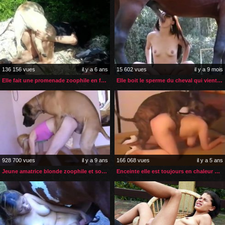
136 156 vues
il y a 6 ans
15 602 vues
il y a 9 mois
Elle fait une promenade zoophile en foret
Elle boit le sperme du cheval qui vient d’éjaculer dans son cul
928 700 vues
il y a 9 ans
166 068 vues
il y a 5 ans
Jeune amatrice blonde zoophile et son gros chien
Enceinte elle est toujours en chaleur et son chien la soulage