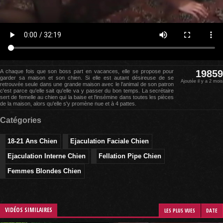
A chaque fois que son boss part en vacances, elle se propose pour
19859
garder sa maison et son chien. Si elle est autant désireuse de se
Ajoutée il y a 2 mois
retrouvée seule dans une grande maison avec le l'animal de son patron
c'est parce qu'elle sait qu'elle va y passer du bon temps. La secrétaire
sert de femelle au chien qui la baise et l'insémine dans toutes les pièces
de la maison, alors qu'elle s'y promène nue et à 4 pattes.
Catégories
18-21 Ans Chien
Ejaculation Faciale Chien
Ejaculation Interne Chien
Fellation Pipe Chien
Femmes Blondes Chien
VIDÉOS SIMILAIRES
LES PLUS VUES
DATE