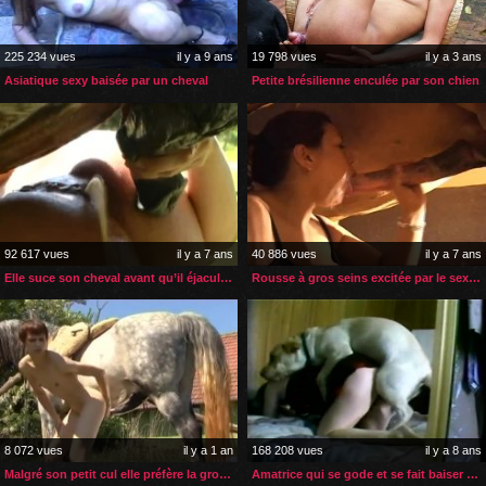
225 234 vues
il y a 9 ans
19 798 vues
il y a 3 ans
Asiatique sexy baisée par un cheval
Petite brésilienne enculée par son chien
92 617 vues
il y a 7 ans
40 886 vues
il y a 7 ans
Elle suce son cheval avant qu’il éjacule dans son cul
Rousse à gros seins excitée par le sexe de son cheval
8 072 vues
il y a 1 an
168 208 vues
il y a 8 ans
Malgré son petit cul elle préfère la grosse bite de son cheval
Amatrice qui se gode et se fait baiser par son animal