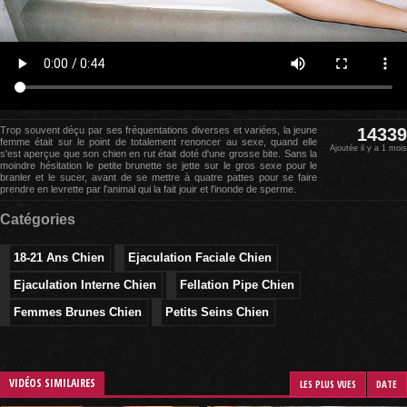
Trop souvent déçu par ses fréquentations diverses et variées, la jeune
14339
femme était sur le point de totalement renoncer au sexe, quand elle
Ajoutée il y a 1 mois
s'est aperçue que son chien en rut était doté d'une grosse bite. Sans la
moindre hésitation le petite brunette se jette sur le gros sexe pour le
branler et le sucer, avant de se mettre à quatre pattes pour se faire
prendre en levrette par l'animal qui la fait jouir et l'inonde de sperme.
Catégories
18-21 Ans Chien
Ejaculation Faciale Chien
Ejaculation Interne Chien
Fellation Pipe Chien
Femmes Brunes Chien
Petits Seins Chien
VIDÉOS SIMILAIRES
LES PLUS VUES
DATE