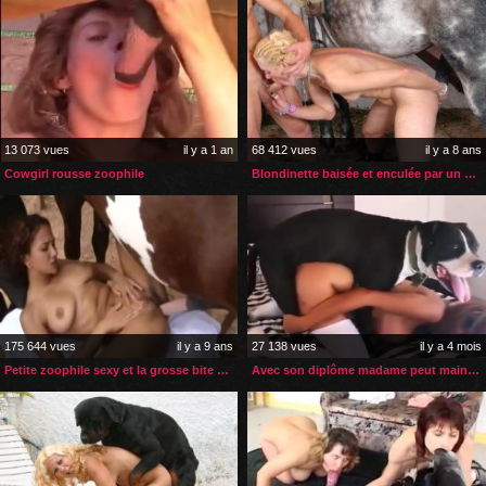
13 073 vues
il y a 1 an
68 412 vues
il y a 8 ans
Cowgirl rousse zoophile
Blondinette baisée et enculée par un cheval et son cavalier
175 644 vues
il y a 9 ans
27 138 vues
il y a 4 mois
Petite zoophile sexy et la grosse bite de son cheval
Avec son diplôme madame peut maintenant enseigner la zoophilie