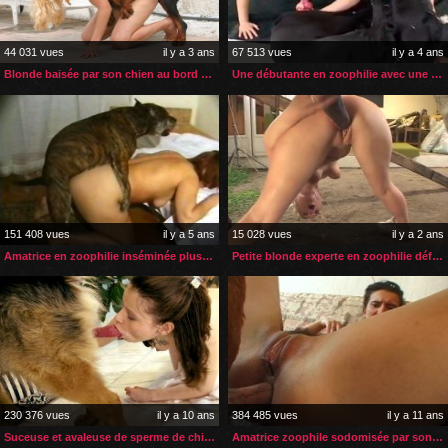
44 031 vues
il y a 3 ans
67 513 vues
il y a 4 ans
Blonde baisée par son chien au bord de sa luxueuse piscine
Une débutante en zoophilie avec une amatrice et un chien
151 408 vues
il y a 5 ans
15 028 vues
il y a 2 ans
Amatrice en zoophilie inséminée plusieurs fois par son chien
Petite blonde experte en zoophilie défoncée par son étalon
230 376 vues
il y a 10 ans
384 485 vues
il y a 11 ans
Suceuse et avaleuse de sperme de chien
Amatrice zoophile sodomisée par son chien