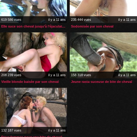
619 586 vues
il y a 11 ans
235 444 vues
il y a 11 ans
Elle suce son cheval jusqu’à l’éjaculation faciale
Sodomisée par son cheval
208 239 vues
il y a 11 ans
158 318 vues
il y a 11 ans
Vieille blonde baisée par son cheval
Jeune rasta suceuse de bite de cheval
132 187 vues
il y a 11 ans
Deux femmes pour une bite de cheval