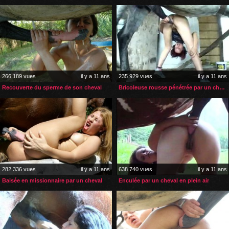
266 189 vues
il y a 11 ans
235 929 vues
il y a 11 ans
Recouverte du sperme de son cheval
Bricoleuse rousse pénétrée par un cheval
282 336 vues
il y a 11 ans
638 740 vues
il y a 11 ans
Baisée en missionnaire par un cheval
Enculée par un cheval en plein air