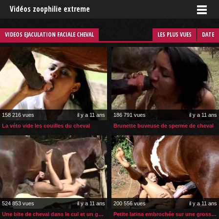
Vidéos zoophilie extreme
VIDEOS EJACULATION FACIALE CHEVAL
LES PLUS VUES
DATE
158 216 vues
il y a 11 ans
186 791 vues
il y a 11 ans
La véto vide les couilles du cheval
Brunette buveuse de sperme de cheval
524 853 vues
il y a 11 ans
200 556 vues
il y a 11 ans
Une bite de cheval dans le cul et un gode dans la chatte
Petite latina embrochée sur une grosse bite de cheval