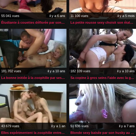
55 041 vues
il y a 6 ans
11 106 vues
il y a 5 mois
Étudiante à couettes déflorée par son gros chien
La petite rousse sexy choisit son étalon pour une bonne baise
181 702 vues
il y a 10 ans
182 109 vues
il y a 10 ans
La bonne initiée à la zoophilie par ses employeurs
Sa copine à gros seins l’aide avec la grosse bite de cheval
43 679 vues
il y a 1 an
51 636 vues
il y a 7 ans
Elles expérimentent la zoophilie entre copines
Blonde sexy baisée par son husky au bord de la piscine