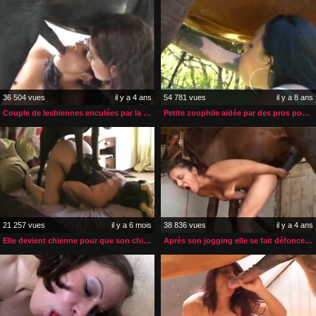
36 504 vues
il y a 4 ans
54 781 vues
il y a 8 ans
Couple de lesbiennes enculées par la grosse bite de leur poney
Petite zoophile aidée par des pros pour sa 1ère fois
21 257 vues
il y a 6 mois
38 836 vues
il y a 4 ans
Elle devient chienne pour que son chien la fasse jouir
Après son jogging elle se fait défoncer par son cheval