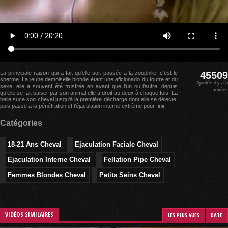
La principale raison qui a fait qu'elle soit passée à la zoophilie, c'est le
45509
sperme. La jeune demoiselle blonde étant une aficionado du foutre et du
Ajoutée il y a 5
sexe, elle a souvent été frustrée en ayant que l'un ou l'autre. depuis
années
qu'elle se fait baiser par son animal elle a droit au deux à chaque fois. La
belle suce son cheval jusqu'à la première décharge dont elle se délecte,
puis passe à la pénétration et l'éjaculation interne extrême pour finir.
Catégories
18-21 Ans Cheval
Ejaculation Faciale Cheval
Ejaculation Interne Cheval
Fellation Pipe Cheval
Femmes Blondes Cheval
Petits Seins Cheval
VIDÉOS SIMILAIRES
LES PLUS VUES
DATE