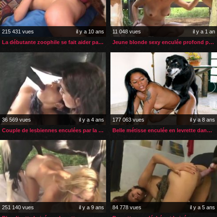
215 431 vues
il y a 10 ans
11 048 vues
il y a 1 an
La débutante zoophile se fait aider par son amie
Jeune blonde sexy enculée profond par son cheval
36 569 vues
il y a 4 ans
177 063 vues
il y a 8 ans
Couple de lesbiennes enculées par la grosse bite de leur poney
Belle métisse enculée en levrette dans son salon
251 140 vues
il y a 9 ans
84 778 vues
il y a 5 ans