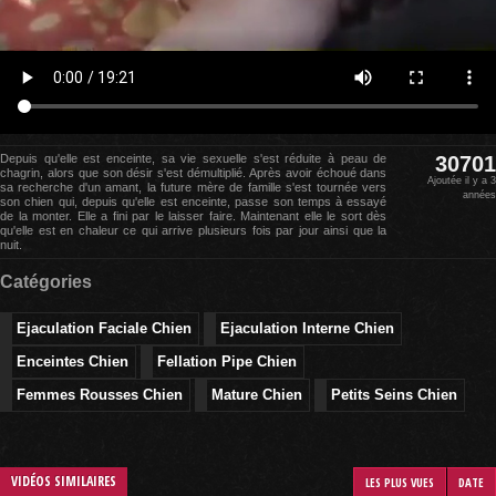
Depuis qu'elle est enceinte, sa vie sexuelle s'est réduite à peau de
30701
chagrin, alors que son désir s'est démultiplié. Après avoir échoué dans
Ajoutée il y a 3
sa recherche d'un amant, la future mère de famille s'est tournée vers
années
son chien qui, depuis qu'elle est enceinte, passe son temps à essayé
de la monter. Elle a fini par le laisser faire. Maintenant elle le sort dès
qu'elle est en chaleur ce qui arrive plusieurs fois par jour ainsi que la
nuit.
Catégories
Ejaculation Faciale Chien
Ejaculation Interne Chien
Enceintes Chien
Fellation Pipe Chien
Femmes Rousses Chien
Mature Chien
Petits Seins Chien
VIDÉOS SIMILAIRES
LES PLUS VUES
DATE