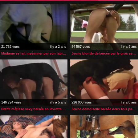
21 782 vues
il y a 2 ans
84 567 vues
il y a 9 ans
Madame se fait inséminer par son labrador
Jeune blonde défoncée par le gros sexe de son cheval
146 724 vues
il y a 5 ans
226 000 vues
il y a 8 ans
Petite métisse sexy baisée en levrette par son labrador
Jeune demoiselle baisée deux fois par son rottweiler