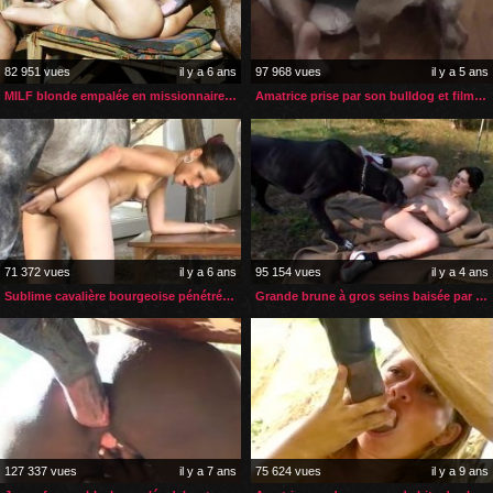
82 951 vues
il y a 6 ans
97 968 vues
il y a 5 ans
MILF blonde empalée en missionnaire par son étalon
Amatrice prise par son bulldog et filmée par son mec
71 372 vues
il y a 6 ans
95 154 vues
il y a 4 ans
Sublime cavalière bourgeoise pénétrée par son étalon
Grande brune à gros seins baisée par son chien dans un champ
127 337 vues
il y a 7 ans
75 624 vues
il y a 9 ans