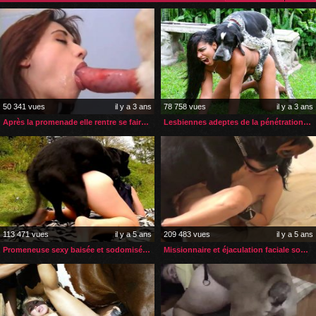
50 341 vues
il y a 3 ans
78 758 vues
il y a 3 ans
Après la promenade elle rentre se faire baiser par son chien
Lesbiennes adeptes de la pénétration anale zoophile
113 471 vues
il y a 5 ans
209 483 vues
il y a 5 ans
Promeneuse sexy baisée et sodomisée par son chien
Missionnaire et éjaculation faciale son chien lui fait la totale