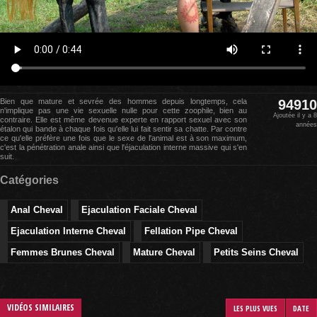
Bien que mature et sevrée des hommes depuis longtemps, cela
94910
n'implique pas une vie sexuelle nulle pour cette zoophile, bien au
Ajoutée il y a 8
contraire. Elle est même devenue experte en rapport sexuel avec son
années
étalon qui bande à chaque fois qu'elle lui fait sentir sa chatte. Par contre
ce qu'elle préfère une fois que le sexe de l'animal est à son maximum,
c'est la pénétration anale ainsi que l'éjaculation interne massive qui s'en
suit.
Catégories
Anal Cheval
Ejaculation Faciale Cheval
Ejaculation Interne Cheval
Fellation Pipe Cheval
Femmes Brunes Cheval
Mature Cheval
Petits Seins Cheval
VIDÉOS SIMILAIRES
LES PLUS VUES
DATE