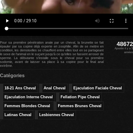
Pour sa première pénétration anale par un cheval, la brunette se fait
48672
épauler par sa copine déjà experte en zoophilie. Afin de se mettre en
Ajoutée il y a 5
condition, les demoiselles se chauffent entre elles tout en se partageant
années
le sexe de l'animal en le suçant jusqu'à ce qu'elles se fassent arroser de
sperme. La débutante s'installe sous le cheval pour sa première
sodomie, avant de laisser sa place à sa copine pour le final anal
extrême.
Catégories
18-21 Ans Cheval
Anal Cheval
Ejaculation Faciale Cheval
Ejaculation Interne Cheval
Fellation Pipe Cheval
Femmes Blondes Cheval
Femmes Brunes Cheval
Latinas Cheval
Lesbiennes Cheval