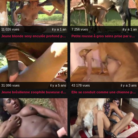
11 026 vues
il y a 1 an
7 256 vues
il y a 1 an
Jeune blonde sexy enculée profond par son cheval
Petite rousse à gros seins prise par une grosse bite de cheval
31 086 vues
il y a 5 ans
43 178 vues
il y a 3 ans
Jeune brésilienne zoophile buveuse de sperme de cheval
Elle se conduit comme une chienne pour que son chien la baise