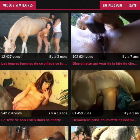
VIDÉOS SIMILAIRES
LES PLUS VUES
DATE
12 427 vues
il y a 3 mois
102 624 vues
il y a 7 ans
Les jeunes femmes de ce village se font déflorer par un cheval
Blondinette qui veut de la bite de cheval dans sa chatte
542 284 vues
il y a 10 ans
81 459 vues
il y a 1 an
Le sexe de son chien dans sa chatte
Demoiselle prise en levrette et inséminée par son poney